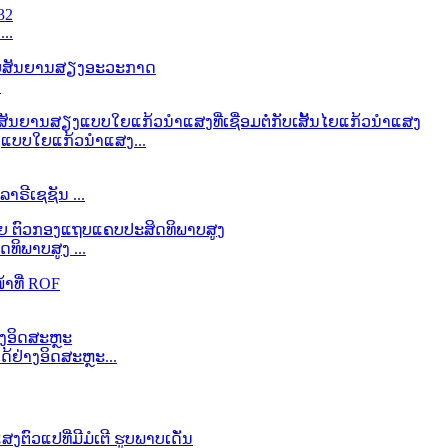
..
.
ສຽງແບບໃຍແກ້ວນຳແສງ...
ລາຣີເຊຊັນ ...
ທິພາບສູງ ...
້ຢ່າງອິດສະຫຼະ...