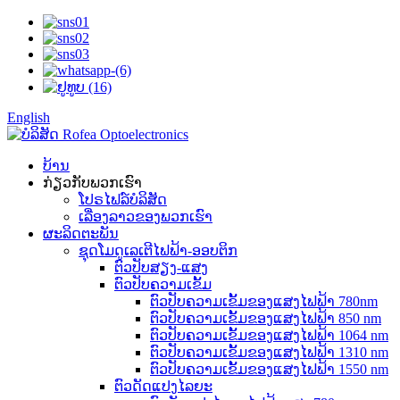
English
ບ້ານ
ກ່ຽວກັບພວກເຮົາ
ໂປຣໄຟລ໌ບໍລິສັດ
ເລື່ອງລາວຂອງພວກເຮົາ
ຜະລິດຕະພັນ
ຊຸດໂມດູເລເຕີໄຟຟ້າ-ອອບຕິກ
ຕົວປັບສຽງ-ແສງ
ຕົວປັບຄວາມເຂັ້ມ
ຕົວປັບຄວາມເຂັ້ມຂອງແສງໄຟຟ້າ 780nm
ຕົວປັບຄວາມເຂັ້ມຂອງແສງໄຟຟ້າ 850 nm
ຕົວປັບຄວາມເຂັ້ມຂອງແສງໄຟຟ້າ 1064 nm
ຕົວປັບຄວາມເຂັ້ມຂອງແສງໄຟຟ້າ 1310 nm
ຕົວປັບຄວາມເຂັ້ມຂອງແສງໄຟຟ້າ 1550 nm
ຕົວດັດແປງໄລຍະ