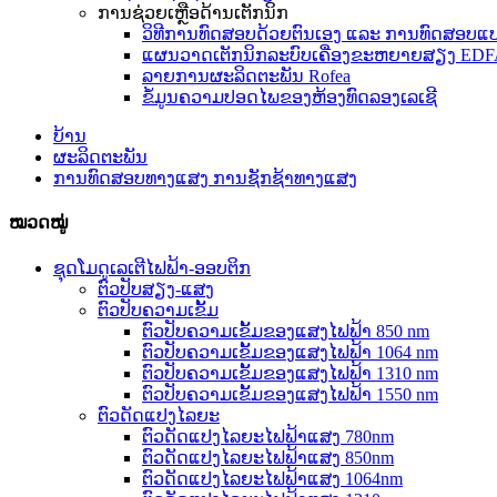
ການຊ່ວຍເຫຼືອດ້ານເຕັກນິກ
ວິທີການທົດສອບດ້ວຍຕົນເອງ ແລະ ການທົດສອບແບບໄ
ແຜນວາດເຕັກນິກລະບົບເຄື່ອງຂະຫຍາຍສຽງ EDF
ລາຍການຜະລິດຕະພັນ Rofea
ຂໍ້ມູນຄວາມປອດໄພຂອງຫ້ອງທົດລອງເລເຊີ
ບ້ານ
ຜະລິດຕະພັນ
ການທົດສອບທາງແສງ ການຊັກຊ້າທາງແສງ
ໝວດໝູ່
ຊຸດໂມດູເລເຕີໄຟຟ້າ-ອອບຕິກ
ຕົວປັບສຽງ-ແສງ
ຕົວປັບຄວາມເຂັ້ມ
ຕົວປັບຄວາມເຂັ້ມຂອງແສງໄຟຟ້າ 850 nm
ຕົວປັບຄວາມເຂັ້ມຂອງແສງໄຟຟ້າ 1064 nm
ຕົວປັບຄວາມເຂັ້ມຂອງແສງໄຟຟ້າ 1310 nm
ຕົວປັບຄວາມເຂັ້ມຂອງແສງໄຟຟ້າ 1550 nm
ຕົວດັດແປງໄລຍະ
ຕົວດັດແປງໄລຍະໄຟຟ້າແສງ 780nm
ຕົວດັດແປງໄລຍະໄຟຟ້າແສງ 850nm
ຕົວດັດແປງໄລຍະໄຟຟ້າແສງ 1064nm