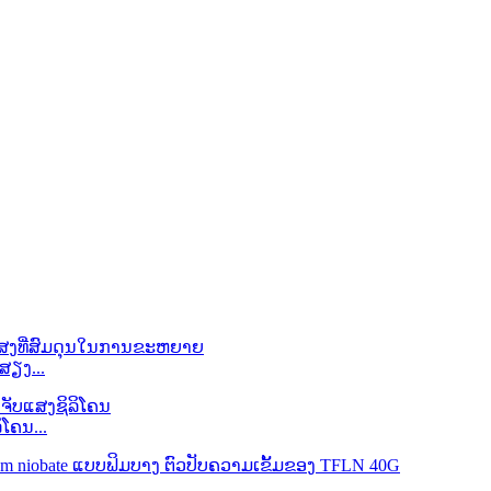
ສຽງ...
ໂຄນ...