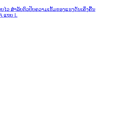
ວ ສຳລັບຕົວປັບຄວາມເຂັ້ມຂອງແຮງດັນເຄິ່ງຄື້ນ
A ແຖບ L