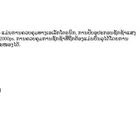
ຕີ) ແມ່ນການຄວບຄຸມທາງເອເລັກໂຕຣນິກ, ການປັບອຸປະກອນຊັກຊ້າແສງ
, 2000ps. ການຄວບຄຸມການຊັກຊ້າທີ່ຖືກຕ້ອງແມ່ນບັນລຸໄດ້ໂດຍການ
ສະໜອງໄດ້.
ກ