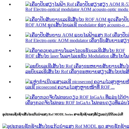
Rof Electro-optical modulator AOM acousto-optic modu .
ROF AOM ຊຸດເສັ້ນໄຍເລເຊີ modulator ຊ່ອງ acousto-o ..
Rof Electro-optic AOM modulator ເຄື່ອງຮັບສັນຍານ
ROF ເສັ້ນໄຍ laser ໂພລາໄລເຊຊັນ Modulation ເສັ້ນໄຍໂພ
ລະບົບເລເຊີເສັ້ນໄຍ Rof ເຄື່ອງຂະຫຍາຍສຽງເສັ້ນໄຍປະສິດ
ເລເຊີ picosecond ຄວາມໄວສູງຫຼາຍໜ້າທີ່ ROF ...
ເຄື່ອງກວດຈັບໂຟຕອນ ROF InGaAs ໂຟຕອນດຽວທີ່ແລ່ນໄດ
ອຸປະກອນຊັກຊ້າເສັ້ນໄຍແກ້ວນຳແສງ Rof MODL Series ສາຍຊັກຊ້າແສງທີ່ປ່ຽນແປງໄດ້ດ້ວຍມໍເຕີ