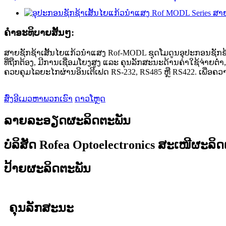
ຄໍາອະທິບາຍສັ້ນໆ:
ສາຍຊັກຊ້າເສັ້ນໄຍແກ້ວນຳແສງ Rof-MODL ຊຸດໂມດູນອຸປະກອນຊັກຊ້າ
ທີ່ຖືກຕ້ອງ, ມີການເຊື່ອມໂຍງສູງ ແລະ ຄຸນລັກສະນະດ້ານຄ່າໃຊ້ຈ່າຍຕ
ຄວບຄຸມໄລຍະໄກຜ່ານອິນເຕີເຟດ RS-232, RS485 ຫຼື RS422. ເພື່
ສົ່ງອີເມວຫາພວກເຮົາ
ດາວໂຫຼດ
ລາຍລະອຽດຜະລິດຕະພັນ
ບໍລິສັດ Rofea Optoelectronics ສະເໜີຜະລ
ປ້າຍຜະລິດຕະພັນ
ຄຸນລັກສະນະ