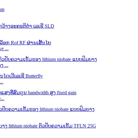
e ...
 ...
..
..