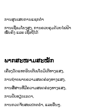
ການສູນເສຍການແຊກຕໍ່າ
ການເຊື່ອມໂຍງສູງ, ການຄວບຄຸມດ້ວຍໄຟຟ້າ
ໝັ້ນຄົງ ແລະ ເຊື່ອຖືໄດ້
ພາກສະໜາມສະໝັກ
ເຄື່ອງວັດແທກອິນເຕີເຟໂຣມິເຕີທາງແສງ,
ການຖ່າຍພາບຄວາມສອດຄ່ອງທາງແສງ,
ການສື່ສານທີ່ມີຄວາມສອດຄ່ອງທາງແສງ,
ການປັບທຽບເຣດາ,
ການກວດຈັບສະເປກຕຣຳ, ແລະອື່ນໆ.