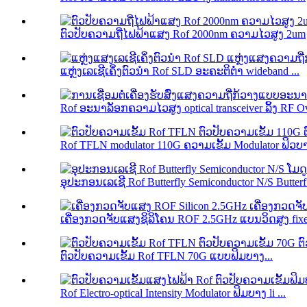
ຕົວປັບຄວາມຖີ່ໄຟຟ້າແສງ Rof 2000nm ຄວາມໄວສູງ 2um
ແຫຼ່ງເລເຊີເຄິ່ງຕົວນຳ Rof SLD ອະຄະຕິຕ່ຳ wideband ...
Rof ອະນາລັອກຄວາມໄວສູງ optical transceiver ລິ້ງ RF Ov
Rof TFLN modulator 110G ຄວາມເຂັ້ມ Modulator ຟິວບາງ
ອຸປະກອນເລເຊີ Rof Butterfly Semiconductor N/S Butterf.
ເຄື່ອງກວດຈັບແສງຊິລິໂຄນ ROF 2.5GHz ແບນວິດສູງ fixe.
ຕົວປັບຄວາມເຂັ້ມ Rof TFLN 70G ແບບຟິມບາງ...
Rof Electro-optical Intensity Modulator ຟິມບາງ li ...