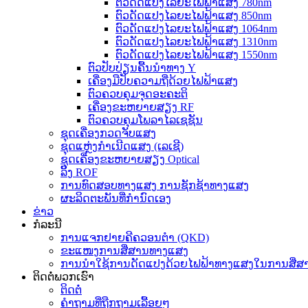
ຕົວດັດແປງໄລຍະໄຟຟ້າແສງ 780nm
ຕົວດັດແປງໄລຍະໄຟຟ້າແສງ 850nm
ຕົວດັດແປງໄລຍະໄຟຟ້າແສງ 1064nm
ຕົວດັດແປງໄລຍະໄຟຟ້າແສງ 1310nm
ຕົວດັດແປງໄລຍະໄຟຟ້າແສງ 1550nm
ຕົວປັບປ່ຽນຄື້ນນຳທາງ Y
ເຄື່ອງມືປັບຄວາມຖີ່ດ້ວຍໄຟຟ້າແສງ
ຕົວຄວບຄຸມຈຸດອະຄະຕິ
ເຄື່ອງຂະຫຍາຍສຽງ RF
ຕົວຄວບຄຸມໂພລາໄລເຊຊັນ
ຊຸດເຄື່ອງກວດຈັບແສງ
ຊຸດແຫຼ່ງກຳເນີດແສງ (ເລເຊີ)
ຊຸດເຄື່ອງຂະຫຍາຍສຽງ Optical
ລິ້ງ ROF
ການທົດສອບທາງແສງ ການຊັກຊ້າທາງແສງ
ຜະລິດຕະພັນທີ່ກຳນົດເອງ
ຂ່າວ
ກໍລະນີ
ການແຈກຢາຍຄີຄວອນຕຳ (QKD)
ຂະແໜງການສື່ສານທາງແສງ
ການນຳໃຊ້ການດັດແປງດ້ວຍໄຟຟ້າທາງແສງໃນການສື່
ຕິດຕໍ່ພວກເຮົາ
ຕິດຕໍ່
ຄຳຖາມທີ່ຖືກຖາມເລື້ອຍໆ