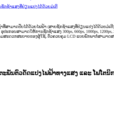
ທີ່ສາມາດປັບໄດ້ດ້ວຍໄຟຟ້າ (ສາຍຊັກຊ້າແສງທີ່ປ່ຽນແປງໄດ້ດ້ວຍມໍເ
່ຳ, ອຸປະກອນສາມາດໃຫ້ການຊັກຊ້າແສງ 300ps, 660ps, 1000ps, 1200ps
ອຄວາມສະດວກສະບາຍຂອງຜູ້ໃຊ້, ຕົວຄວບຄຸມ LCD ແບບພົກພາກໍ່ສາມາດ
ິດຕະພັນຕົວດັດແປງໄຟຟ້າທາງແສງ ແລະ ໂຟໂຕນິ