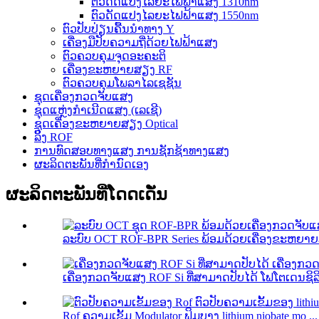
ຕົວດັດແປງໄລຍະໄຟຟ້າແສງ 1310nm
ຕົວດັດແປງໄລຍະໄຟຟ້າແສງ 1550nm
ຕົວປັບປ່ຽນຄື້ນນຳທາງ Y
ເຄື່ອງມືປັບຄວາມຖີ່ດ້ວຍໄຟຟ້າແສງ
ຕົວຄວບຄຸມຈຸດອະຄະຕິ
ເຄື່ອງຂະຫຍາຍສຽງ RF
ຕົວຄວບຄຸມໂພລາໄລເຊຊັນ
ຊຸດເຄື່ອງກວດຈັບແສງ
ຊຸດແຫຼ່ງກຳເນີດແສງ (ເລເຊີ)
ຊຸດເຄື່ອງຂະຫຍາຍສຽງ Optical
ລິ້ງ ROF
ການທົດສອບທາງແສງ ການຊັກຊ້າທາງແສງ
ຜະລິດຕະພັນທີ່ກຳນົດເອງ
ຜະລິດຕະພັນທີ່ໂດດເດັ່ນ
ລະບົບ OCT ROF-BPR Series ພ້ອມດ້ວຍເຄື່ອງຂະຫຍາຍ
ເຄື່ອງກວດຈັບແສງ ROF Si ທີ່ສາມາດປັບໄດ້ ໂຟໂຕເດນຊິລິ
Rof ຄວາມເຂັ້ມ Modulator ຟິມບາງ lithium niobate mo ...