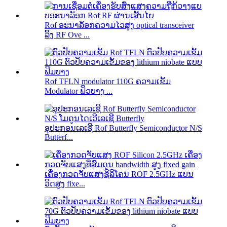
Rof ອະນາລັອກຄວາມໄວສູງ optical transceiver
ລິ້ງ RF Ove ...
Rof TFLN modulator 110G ຄວາມເຂັ້ມ
Modulator ຟິວບາງ ...
ອຸປະກອນເລເຊີ Rof Butterfly Semiconductor N/S
Butterf...
ເຄື່ອງກວດຈັບແສງຊິລິໂຄນ ROF 2.5GHz ແບນ
ວິດສູງ fixe...