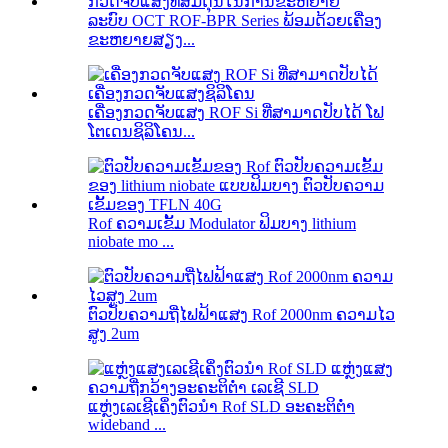
ລະບົບ OCT ROF-BPR Series ພ້ອມດ້ວຍເຄື່ອງ
ຂະຫຍາຍສຽງ...
ເຄື່ອງກວດຈັບແສງ ROF Si ທີ່ສາມາດປັບໄດ້ ໂຟ
ໂຕເດນຊິລິໂຄນ...
Rof ຄວາມເຂັ້ມ Modulator ຟິມບາງ lithium
niobate mo ...
ຕົວປັບຄວາມຖີ່ໄຟຟ້າແສງ Rof 2000nm ຄວາມໄວ
ສູງ 2um
ແຫຼ່ງເລເຊີເຄິ່ງຕົວນຳ Rof SLD ອະຄະຕິຕ່ຳ
wideband ...