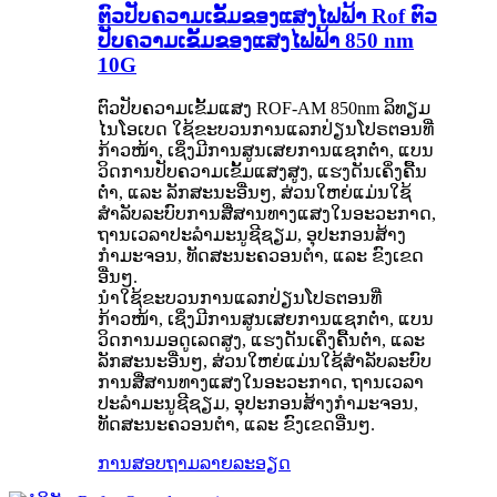
ຕົວປັບຄວາມເຂັ້ມຂອງແສງໄຟຟ້າ Rof ຕົວ
ປັບຄວາມເຂັ້ມຂອງແສງໄຟຟ້າ 850 nm
10G
ຕົວປັບຄວາມເຂັ້ມແສງ ROF-AM 850nm ລິທຽມ
ໄນໂອເບດ ໃຊ້ຂະບວນການແລກປ່ຽນໂປຣຕອນທີ່
ກ້າວໜ້າ, ເຊິ່ງມີການສູນເສຍການແຊກຕໍ່າ, ແບນ
ວິດການປັບຄວາມເຂັ້ມແສງສູງ, ແຮງດັນເຄິ່ງຄື້ນ
ຕໍ່າ, ແລະ ລັກສະນະອື່ນໆ, ສ່ວນໃຫຍ່ແມ່ນໃຊ້
ສຳລັບລະບົບການສື່ສານທາງແສງໃນອະວະກາດ,
ຖານເວລາປະລໍາມະນູຊີຊຽມ, ອຸປະກອນສ້າງ
ກຳມະຈອນ, ທັດສະນະຄວອນຕຳ, ແລະ ຂົງເຂດ
ອື່ນໆ.
ນຳໃຊ້ຂະບວນການແລກປ່ຽນໂປຣຕອນທີ່
ກ້າວໜ້າ, ເຊິ່ງມີການສູນເສຍການແຊກຕໍ່າ, ແບນ
ວິດການມອດູເລດສູງ, ແຮງດັນເຄິ່ງຄື້ນຕໍ່າ, ແລະ
ລັກສະນະອື່ນໆ, ສ່ວນໃຫຍ່ແມ່ນໃຊ້ສຳລັບລະບົບ
ການສື່ສານທາງແສງໃນອະວະກາດ, ຖານເວລາ
ປະລໍາມະນູຊີຊຽມ, ອຸປະກອນສ້າງກຳມະຈອນ,
ທັດສະນະຄວອນຕຳ, ແລະ ຂົງເຂດອື່ນໆ.
ການສອບຖາມ
ລາຍລະອຽດ