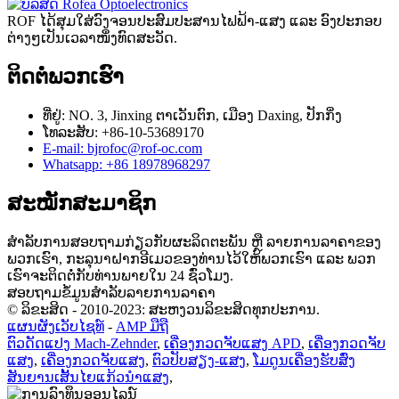
ROF ໄດ້ສຸມໃສ່ວົງຈອນປະສົມປະສານໄຟຟ້າ-ແສງ ແລະ ອົງປະກອບ
ຕ່າງໆເປັນເວລາໜຶ່ງທົດສະວັດ.
ຕິດຕໍ່ພວກເຮົາ
ທີ່ຢູ່: NO. 3, Jinxing ຕາ​ເວັນ​ຕົກ​, ເມືອງ Daxing​, ປັກ​ກິ່ງ​
ໂທລະສັບ: +86-10-53689170
E-mail: bjrofoc@rof-oc.com
Whatsapp: +86 18978968297
ສະໝັກສະມາຊິກ
ສຳລັບການສອບຖາມກ່ຽວກັບຜະລິດຕະພັນ ຫຼື ລາຍການລາຄາຂອງ
ພວກເຮົາ, ກະລຸນາຝາກອີເມວຂອງທ່ານໄວ້ໃຫ້ພວກເຮົາ ແລະ ພວກ
ເຮົາຈະຕິດຕໍ່ກັບທ່ານພາຍໃນ 24 ຊົ່ວໂມງ.
ສອບຖາມຂໍ້ມູນສຳລັບລາຍການລາຄາ
© ລິຂະສິດ - 2010-2023: ສະຫງວນລິຂະສິດທຸກປະການ.
ແຜນຜັງເວັບໄຊທ໌
-
AMP ມືຖື
ຕົວດັດແປງ Mach-Zehnder
,
ເຄື່ອງກວດຈັບແສງ APD
,
ເຄື່ອງກວດຈັບ
ແສງ
,
ເຄື່ອງກວດຈັບແສງ
,
ຕົວປັບສຽງ-ແສງ
,
ໂມດູນເຄື່ອງຮັບສົ່ງ
ສັນຍານເສັ້ນໄຍແກ້ວນຳແສງ
,