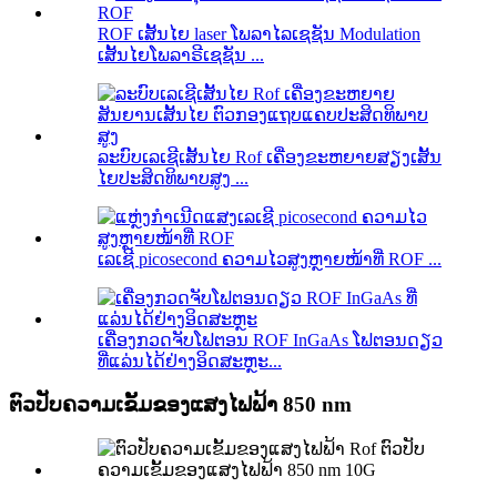
ROF ເສັ້ນໄຍ laser ໂພລາໄລເຊຊັນ Modulation
ເສັ້ນໄຍໂພລາຣີເຊຊັນ ...
ລະບົບເລເຊີເສັ້ນໄຍ Rof ເຄື່ອງຂະຫຍາຍສຽງເສັ້ນ
ໄຍປະສິດທິພາບສູງ ...
ເລເຊີ picosecond ຄວາມໄວສູງຫຼາຍໜ້າທີ່ ROF ...
ເຄື່ອງກວດຈັບໂຟຕອນ ROF InGaAs ໂຟຕອນດຽວ
ທີ່ແລ່ນໄດ້ຢ່າງອິດສະຫຼະ...
ຕົວປັບຄວາມເຂັ້ມຂອງແສງໄຟຟ້າ 850 nm