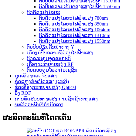
ຕົວປັບຄວາມເຂັ້ມຂອງແສງໄຟຟ້າ 1310 nm
ຕົວປັບຄວາມເຂັ້ມຂອງແສງໄຟຟ້າ 1550 nm
ຕົວດັດແປງໄລຍະ
ຕົວດັດແປງໄລຍະໄຟຟ້າແສງ 780nm
ຕົວດັດແປງໄລຍະໄຟຟ້າແສງ 850nm
ຕົວດັດແປງໄລຍະໄຟຟ້າແສງ 1064nm
ຕົວດັດແປງໄລຍະໄຟຟ້າແສງ 1310nm
ຕົວດັດແປງໄລຍະໄຟຟ້າແສງ 1550nm
ຕົວປັບປ່ຽນຄື້ນນຳທາງ Y
ເຄື່ອງມືປັບຄວາມຖີ່ດ້ວຍໄຟຟ້າແສງ
ຕົວຄວບຄຸມຈຸດອະຄະຕິ
ເຄື່ອງຂະຫຍາຍສຽງ RF
ຕົວຄວບຄຸມໂພລາໄລເຊຊັນ
ຊຸດເຄື່ອງກວດຈັບແສງ
ຊຸດແຫຼ່ງກຳເນີດແສງ (ເລເຊີ)
ຊຸດເຄື່ອງຂະຫຍາຍສຽງ Optical
ລິ້ງ ROF
ການທົດສອບທາງແສງ ການຊັກຊ້າທາງແສງ
ຜະລິດຕະພັນທີ່ກຳນົດເອງ
ຜະລິດຕະພັນທີ່ໂດດເດັ່ນ