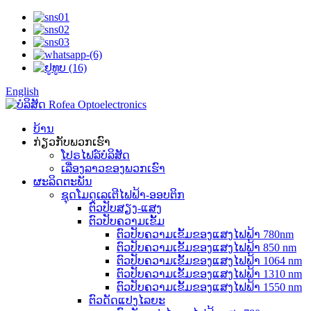
English
ບ້ານ
ກ່ຽວກັບພວກເຮົາ
ໂປຣໄຟລ໌ບໍລິສັດ
ເລື່ອງລາວຂອງພວກເຮົາ
ຜະລິດຕະພັນ
ຊຸດໂມດູເລເຕີໄຟຟ້າ-ອອບຕິກ
ຕົວປັບສຽງ-ແສງ
ຕົວປັບຄວາມເຂັ້ມ
ຕົວປັບຄວາມເຂັ້ມຂອງແສງໄຟຟ້າ 780nm
ຕົວປັບຄວາມເຂັ້ມຂອງແສງໄຟຟ້າ 850 nm
ຕົວປັບຄວາມເຂັ້ມຂອງແສງໄຟຟ້າ 1064 nm
ຕົວປັບຄວາມເຂັ້ມຂອງແສງໄຟຟ້າ 1310 nm
ຕົວປັບຄວາມເຂັ້ມຂອງແສງໄຟຟ້າ 1550 nm
ຕົວດັດແປງໄລຍະ