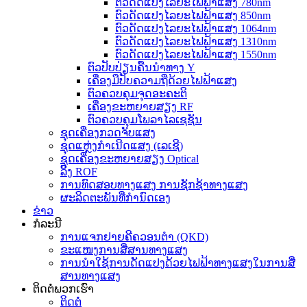
ຕົວດັດແປງໄລຍະໄຟຟ້າແສງ 780nm
ຕົວດັດແປງໄລຍະໄຟຟ້າແສງ 850nm
ຕົວດັດແປງໄລຍະໄຟຟ້າແສງ 1064nm
ຕົວດັດແປງໄລຍະໄຟຟ້າແສງ 1310nm
ຕົວດັດແປງໄລຍະໄຟຟ້າແສງ 1550nm
ຕົວປັບປ່ຽນຄື້ນນຳທາງ Y
ເຄື່ອງມືປັບຄວາມຖີ່ດ້ວຍໄຟຟ້າແສງ
ຕົວຄວບຄຸມຈຸດອະຄະຕິ
ເຄື່ອງຂະຫຍາຍສຽງ RF
ຕົວຄວບຄຸມໂພລາໄລເຊຊັນ
ຊຸດເຄື່ອງກວດຈັບແສງ
ຊຸດແຫຼ່ງກຳເນີດແສງ (ເລເຊີ)
ຊຸດເຄື່ອງຂະຫຍາຍສຽງ Optical
ລິ້ງ ROF
ການທົດສອບທາງແສງ ການຊັກຊ້າທາງແສງ
ຜະລິດຕະພັນທີ່ກຳນົດເອງ
ຂ່າວ
ກໍລະນີ
ການແຈກຢາຍຄີຄວອນຕຳ (QKD)
ຂະແໜງການສື່ສານທາງແສງ
ການນຳໃຊ້ການດັດແປງດ້ວຍໄຟຟ້າທາງແສງໃນການສື່
ສານທາງແສງ
ຕິດຕໍ່ພວກເຮົາ
ຕິດຕໍ່