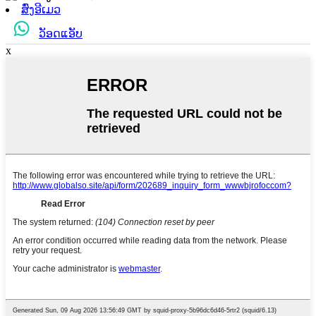
ສົ່ງອີເມວ
ວັອດແອັບ
x