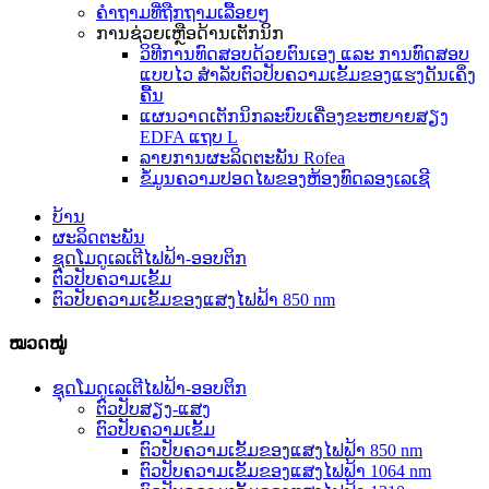
ຄຳຖາມທີ່ຖືກຖາມເລື້ອຍໆ
ການຊ່ວຍເຫຼືອດ້ານເຕັກນິກ
ວິທີການທົດສອບດ້ວຍຕົນເອງ ແລະ ການທົດສອບ
ແບບໄວ ສຳລັບຕົວປັບຄວາມເຂັ້ມຂອງແຮງດັນເຄິ່ງ
ຄື້ນ
ແຜນວາດເຕັກນິກລະບົບເຄື່ອງຂະຫຍາຍສຽງ
EDFA ແຖບ L
ລາຍການຜະລິດຕະພັນ Rofea
ຂໍ້ມູນຄວາມປອດໄພຂອງຫ້ອງທົດລອງເລເຊີ
ບ້ານ
ຜະລິດຕະພັນ
ຊຸດໂມດູເລເຕີໄຟຟ້າ-ອອບຕິກ
ຕົວປັບຄວາມເຂັ້ມ
ຕົວປັບຄວາມເຂັ້ມຂອງແສງໄຟຟ້າ 850 nm
ໝວດໝູ່
ຊຸດໂມດູເລເຕີໄຟຟ້າ-ອອບຕິກ
ຕົວປັບສຽງ-ແສງ
ຕົວປັບຄວາມເຂັ້ມ
ຕົວປັບຄວາມເຂັ້ມຂອງແສງໄຟຟ້າ 850 nm
ຕົວປັບຄວາມເຂັ້ມຂອງແສງໄຟຟ້າ 1064 nm