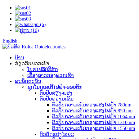
English
ບ້ານ
ກ່ຽວກັບພວກເຮົາ
ໂປຣໄຟລ໌ບໍລິສັດ
ເລື່ອງລາວຂອງພວກເຮົາ
ຜະລິດຕະພັນ
ຊຸດໂມດູເລເຕີໄຟຟ້າ-ອອບຕິກ
ຕົວປັບສຽງ-ແສງ
ຕົວປັບຄວາມເຂັ້ມ
ຕົວປັບຄວາມເຂັ້ມຂອງແສງໄຟຟ້າ 780nm
ຕົວປັບຄວາມເຂັ້ມຂອງແສງໄຟຟ້າ 850 nm
ຕົວປັບຄວາມເຂັ້ມຂອງແສງໄຟຟ້າ 1064 nm
ຕົວປັບຄວາມເຂັ້ມຂອງແສງໄຟຟ້າ 1310 nm
ຕົວປັບຄວາມເຂັ້ມຂອງແສງໄຟຟ້າ 1550 nm
ຕົວດັດແປງໄລຍະ