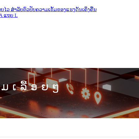
ວ ສຳລັບຕົວປັບຄວາມເຂັ້ມຂອງແຮງດັນເຄິ່ງຄື້ນ
A ແຖບ L
າມເລື້ອຍໆ