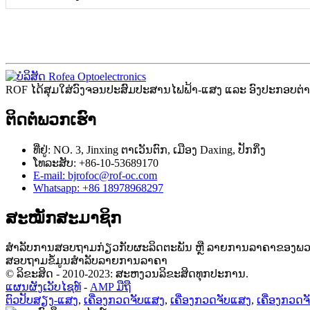
ROF ໄດ້ສຸມໃສ່ວົງຈອນປະສົມປະສານໄຟຟ້າ-ແສງ ແລະ ອົງປະກອບຕ່າງ
ຕິດຕໍ່ພວກເຮົາ
ທີ່ຢູ່: NO. 3, Jinxing ຕາ​ເວັນ​ຕົກ​, ເມືອງ Daxing​, ປັກ​ກິ່ງ​
ໂທລະສັບ: +86-10-53689170
E-mail: bjrofoc@rof-oc.com
Whatsapp: +86 18978968297
ສະໝັກສະມາຊິກ
ສຳລັບການສອບຖາມກ່ຽວກັບຜະລິດຕະພັນ ຫຼື ລາຍການລາຄາຂອງພວກເຮົ
ສອບຖາມຂໍ້ມູນສຳລັບລາຍການລາຄາ
© ລິຂະສິດ - 2010-2023: ສະຫງວນລິຂະສິດທຸກປະການ.
ແຜນຜັງເວັບໄຊທ໌
-
AMP ມືຖື
ຕົວປັບສຽງ-ແສງ
,
ເຄື່ອງກວດຈັບແສງ
,
ເຄື່ອງກວດຈັບແສງ
,
ເຄື່ອງກວດ