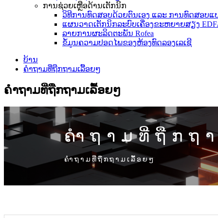
ການຊ່ວຍເຫຼືອດ້ານເຕັກນິກ
ວິທີການທົດສອບດ້ວຍຕົນເອງ ແລະ ການທົດສອບແບບໄ
ແຜນວາດເຕັກນິກລະບົບເຄື່ອງຂະຫຍາຍສຽງ EDF
ລາຍການຜະລິດຕະພັນ Rofea
ຂໍ້ມູນຄວາມປອດໄພຂອງຫ້ອງທົດລອງເລເຊີ
ບ້ານ
ຄຳຖາມທີ່ຖືກຖາມເລື້ອຍໆ
ຄຳຖາມທີ່ຖືກຖາມເລື້ອຍໆ
ຄຳຖາມທີ່ຖືກຖ
ຄຳຖາມທີ່ຖືກຖາມເລື້ອຍໆ