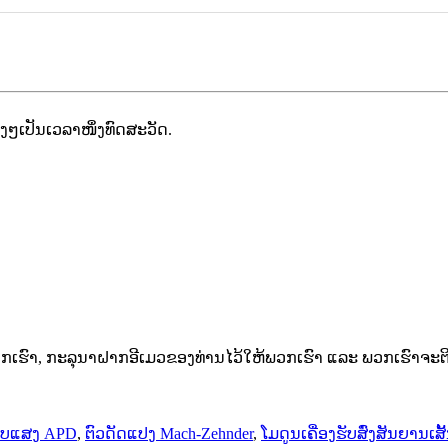
ໆເປັນເວລາໜຶ່ງທົດສະວັດ.
າ, ກະລຸນາຝາກອີເມວຂອງທ່ານໄວ້ໃຫ້ພວກເຮົາ ແລະ ພວກເຮົາຈະຕິດຕໍ
ຈັບແສງ APD
,
ຕົວດັດແປງ Mach-Zehnder
,
ໂມດູນເຄື່ອງຮັບສົ່ງສັນຍານເ