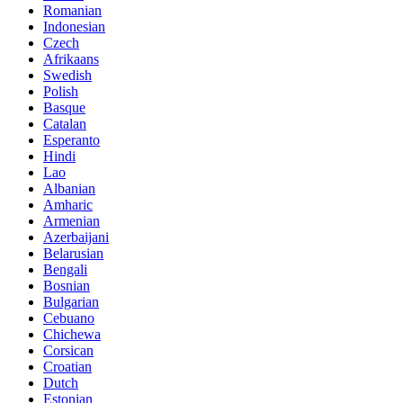
Romanian
Indonesian
Czech
Afrikaans
Swedish
Polish
Basque
Catalan
Esperanto
Hindi
Lao
Albanian
Amharic
Armenian
Azerbaijani
Belarusian
Bengali
Bosnian
Bulgarian
Cebuano
Chichewa
Corsican
Croatian
Dutch
Estonian