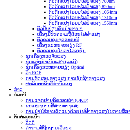
ຕົວດັດແປງໄລຍະໄຟຟ້າແສງ 780nm
ຕົວດັດແປງໄລຍະໄຟຟ້າແສງ 850nm
ຕົວດັດແປງໄລຍະໄຟຟ້າແສງ 1064nm
ຕົວດັດແປງໄລຍະໄຟຟ້າແສງ 1310nm
ຕົວດັດແປງໄລຍະໄຟຟ້າແສງ 1550nm
ຕົວປັບປ່ຽນຄື້ນນຳທາງ Y
ເຄື່ອງມືປັບຄວາມຖີ່ດ້ວຍໄຟຟ້າແສງ
ຕົວຄວບຄຸມຈຸດອະຄະຕິ
ເຄື່ອງຂະຫຍາຍສຽງ RF
ຕົວຄວບຄຸມໂພລາໄລເຊຊັນ
ຊຸດເຄື່ອງກວດຈັບແສງ
ຊຸດແຫຼ່ງກຳເນີດແສງ (ເລເຊີ)
ຊຸດເຄື່ອງຂະຫຍາຍສຽງ Optical
ລິ້ງ ROF
ການທົດສອບທາງແສງ ການຊັກຊ້າທາງແສງ
ຜະລິດຕະພັນທີ່ກຳນົດເອງ
ຂ່າວ
ກໍລະນີ
ການແຈກຢາຍຄີຄວອນຕຳ (QKD)
ຂະແໜງການສື່ສານທາງແສງ
ການນຳໃຊ້ການດັດແປງດ້ວຍໄຟຟ້າທາງແສງໃນການສື່
ຕິດຕໍ່ພວກເຮົາ
ຕິດຕໍ່
ຄຳຖາມທີ່ຖືກຖາມເລື້ອຍໆ