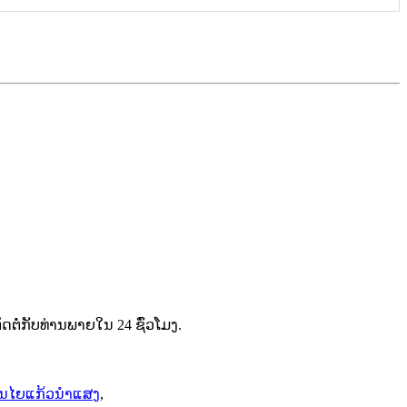
່ກັບທ່ານພາຍໃນ 24 ຊົ່ວໂມງ.
ສັ້ນໄຍແກ້ວນຳແສງ
,