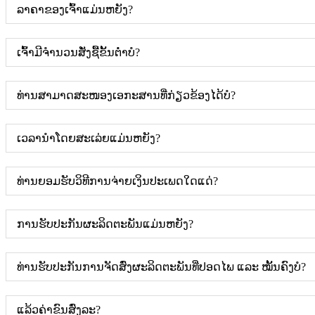
ລາຄາຂອງເຈົ້າແມ່ນຫຍັງ?
ເຈົ້າມີຈຳນວນສັ່ງຊື້ຂັ້ນຕ່ຳບໍ?
ທ່ານສາມາດສະໜອງເອກະສານທີ່ກ່ຽວຂ້ອງໄດ້ບໍ?
ເວລານຳໂດຍສະເລ່ຍແມ່ນຫຍັງ?
ທ່ານຍອມຮັບວິທີການຈ່າຍເງິນປະເພດໃດແດ່?
ການຮັບປະກັນຜະລິດຕະພັນແມ່ນຫຍັງ?
ທ່ານຮັບປະກັນການຈັດສົ່ງຜະລິດຕະພັນທີ່ປອດໄພ ແລະ ໝັ້ນຄົງບໍ?
ແລ້ວຄ່າຂົນສົ່ງລະ?