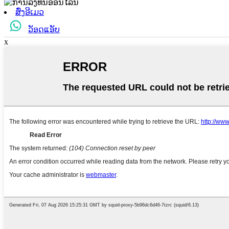
ສົ່ງອີເມວ
ວັອດແອັບ
x