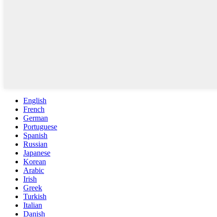
English
French
German
Portuguese
Spanish
Russian
Japanese
Korean
Arabic
Irish
Greek
Turkish
Italian
Danish