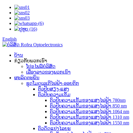
English
ບ້ານ
ກ່ຽວກັບພວກເຮົາ
ໂປຣໄຟລ໌ບໍລິສັດ
ເລື່ອງລາວຂອງພວກເຮົາ
ຜະລິດຕະພັນ
ຊຸດໂມດູເລເຕີໄຟຟ້າ-ອອບຕິກ
ຕົວປັບສຽງ-ແສງ
ຕົວປັບຄວາມເຂັ້ມ
ຕົວປັບຄວາມເຂັ້ມຂອງແສງໄຟຟ້າ 780nm
ຕົວປັບຄວາມເຂັ້ມຂອງແສງໄຟຟ້າ 850 nm
ຕົວປັບຄວາມເຂັ້ມຂອງແສງໄຟຟ້າ 1064 nm
ຕົວປັບຄວາມເຂັ້ມຂອງແສງໄຟຟ້າ 1310 nm
ຕົວປັບຄວາມເຂັ້ມຂອງແສງໄຟຟ້າ 1550 nm
ຕົວດັດແປງໄລຍະ