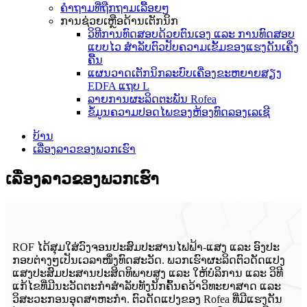
ຄຳຖາມທີ່ຖືກຖາມເລື້ອຍໆ
ການຊ່ວຍເຫຼືອດ້ານເຕັກນິກ
ວິທີການທົດສອບດ້ວຍຕົນເອງ ແລະ ການທົດສອບ
ແບບໄວ ສຳລັບຕົວປັບຄວາມເຂັ້ມຂອງແຮງດັນເຄິ່ງ
ຄື້ນ
ແຜນວາດເຕັກນິກລະບົບເຄື່ອງຂະຫຍາຍສຽງ
EDFA ແຖບ L
ລາຍການຜະລິດຕະພັນ Rofea
ຂໍ້ມູນຄວາມປອດໄພຂອງຫ້ອງທົດລອງເລເຊີ
ບ້ານ
ເລື່ອງລາວຂອງພວກເຮົາ
ເລື່ອງລາວຂອງພວກເຮົາ
ROF ໄດ້ສຸມໃສ່ວົງຈອນປະສົມປະສານໄຟຟ້າ-ແສງ ແລະ ອົງປະ
ກອບຕ່າງໆເປັນເວລາໜຶ່ງທົດສະວັດ. ພວກເຮົາຜະລິດຕົວດັດແປງ
ແສງປະສົມປະສານປະສິດທິພາບສູງ ແລະ ໃຫ້ບໍລິການ ແລະ ວິທີ
ແກ້ໄຂທີ່ມີນະວັດຕະກໍາສໍາລັບທັງນັກຄົ້ນຄວ້າວິທະຍາສາດ ແລະ
ວິສະວະກອນອຸດສາຫະກໍາ. ຕົວດັດແປງຂອງ Rofea ທີ່ມີແຮງດັນ