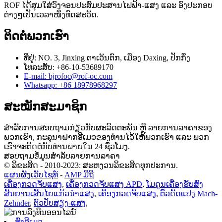
ROF ໄດ້ສຸມໃສ່ວົງຈອນປະສົມປະສານໄຟຟ້າ-ແສງ ແລະ ອົງປະກອບ
ຕ່າງໆເປັນເວລາໜຶ່ງທົດສະວັດ.
ຕິດຕໍ່ພວກເຮົາ
ທີ່ຢູ່: NO. 3, Jinxing ຕາ​ເວັນ​ຕົກ​, ເມືອງ Daxing​, ປັກ​ກິ່ງ​
ໂທລະສັບ: +86-10-53689170
E-mail: bjrofoc@rof-oc.com
Whatsapp: +86 18978968297
ສະໝັກສະມາຊິກ
ສຳລັບການສອບຖາມກ່ຽວກັບຜະລິດຕະພັນ ຫຼື ລາຍການລາຄາຂອງ
ພວກເຮົາ, ກະລຸນາຝາກອີເມວຂອງທ່ານໄວ້ໃຫ້ພວກເຮົາ ແລະ ພວກ
ເຮົາຈະຕິດຕໍ່ກັບທ່ານພາຍໃນ 24 ຊົ່ວໂມງ.
ສອບຖາມຂໍ້ມູນສຳລັບລາຍການລາຄາ
© ລິຂະສິດ - 2010-2023: ສະຫງວນລິຂະສິດທຸກປະການ.
ແຜນຜັງເວັບໄຊທ໌
-
AMP ມືຖື
ເຄື່ອງກວດຈັບແສງ
,
ເຄື່ອງກວດຈັບແສງ APD
,
ໂມດູນເຄື່ອງຮັບສົ່ງ
ສັນຍານເສັ້ນໄຍແກ້ວນຳແສງ
,
ເຄື່ອງກວດຈັບແສງ
,
ຕົວດັດແປງ Mach-
Zehnder
,
ຕົວປັບສຽງ-ແສງ
,
ສົ່ງອີເມວ