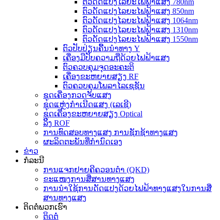
ຕົວດັດແປງໄລຍະໄຟຟ້າແສງ 780nm
ຕົວດັດແປງໄລຍະໄຟຟ້າແສງ 850nm
ຕົວດັດແປງໄລຍະໄຟຟ້າແສງ 1064nm
ຕົວດັດແປງໄລຍະໄຟຟ້າແສງ 1310nm
ຕົວດັດແປງໄລຍະໄຟຟ້າແສງ 1550nm
ຕົວປັບປ່ຽນຄື້ນນຳທາງ Y
ເຄື່ອງມືປັບຄວາມຖີ່ດ້ວຍໄຟຟ້າແສງ
ຕົວຄວບຄຸມຈຸດອະຄະຕິ
ເຄື່ອງຂະຫຍາຍສຽງ RF
ຕົວຄວບຄຸມໂພລາໄລເຊຊັນ
ຊຸດເຄື່ອງກວດຈັບແສງ
ຊຸດແຫຼ່ງກຳເນີດແສງ (ເລເຊີ)
ຊຸດເຄື່ອງຂະຫຍາຍສຽງ Optical
ລິ້ງ ROF
ການທົດສອບທາງແສງ ການຊັກຊ້າທາງແສງ
ຜະລິດຕະພັນທີ່ກຳນົດເອງ
ຂ່າວ
ກໍລະນີ
ການແຈກຢາຍຄີຄວອນຕຳ (QKD)
ຂະແໜງການສື່ສານທາງແສງ
ການນຳໃຊ້ການດັດແປງດ້ວຍໄຟຟ້າທາງແສງໃນການສື່
ສານທາງແສງ
ຕິດຕໍ່ພວກເຮົາ
ຕິດຕໍ່