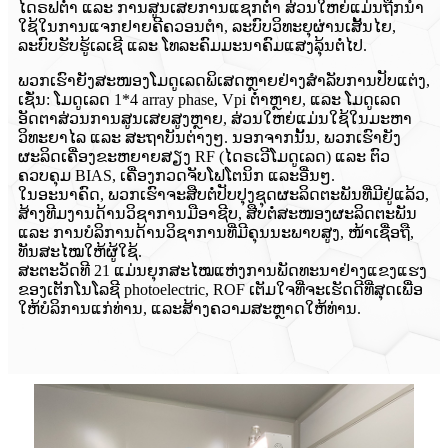
ໄດຣຟຕໍ່າ ແລະ ການສູນເສຍການແຊກຕໍ່າ ສ່ວນໃຫຍ່ແມ່ນຖືກນໍາ
ໃຊ້ໃນການແຈກຢາຍຄີຄວອນຕຳ, ລະບົບວິທະຍຸຜ່ານເສັ້ນໄຍ,
ລະບົບຮັບຮູ້ເລເຊີ ແລະ ໂທລະຄົມມະນາຄົມແສງລຸ້ນຕໍ່ໄປ.
ພວກເຮົາຍັງສະໜອງໂມດູເລດພິເສດຫຼາຍຢ່າງສຳລັບການປັບແຕ່ງ,
ເຊັ່ນ: ໂມດູເລດ 1*4 array phase, Vpi ຕ່ຳຫຼາຍ, ແລະ ໂມດູເລດ
ອັດຕາສ່ວນການສູນເສຍສູງຫຼາຍ, ສ່ວນໃຫຍ່ແມ່ນໃຊ້ໃນມະຫາ
ວິທະຍາໄລ ແລະ ສະຖາບັນຕ່າງໆ. ນອກຈາກນັ້ນ, ພວກເຮົາຍັງ
ຜະລິດເຄື່ອງຂະຫຍາຍສຽງ RF (ໄດຣເວີໂມດູເລດ) ແລະ ຕົວ
ຄວບຄຸມ BIAS, ເຄື່ອງກວດຈັບໂຟໂຕນິກ ແລະອື່ນໆ.
ໃນອະນາຄົດ, ພວກເຮົາຈະສືບຕໍ່ປັບປຸງຊຸດຜະລິດຕະພັນທີ່ມີຢູ່ແລ້ວ,
ສ້າງທີມງານດ້ານວິຊາການມືອາຊີບ, ສືບຕໍ່ສະໜອງຜະລິດຕະພັນ
ແລະ ການບໍລິການດ້ານວິຊາການທີ່ມີຄຸນນະພາບສູງ, ໜ້າເຊື່ອຖື,
ທັນສະໄໝໃຫ້ຜູ້ໃຊ້.
ສະຕະວັດທີ 21 ແມ່ນຍຸກສະໄໝແຫ່ງການພັດທະນາຢ່າງແຂງແຮງ
ຂອງເຕັກໂນໂລຊີ photoelectric, ROF ເຕັມໃຈທີ່ຈະເຮັດດີທີ່ສຸດເພື່ອ
ໃຫ້ບໍລິການແກ່ທ່ານ, ແລະສ້າງຄວາມສະຫຼາດໃຫ້ທ່ານ.