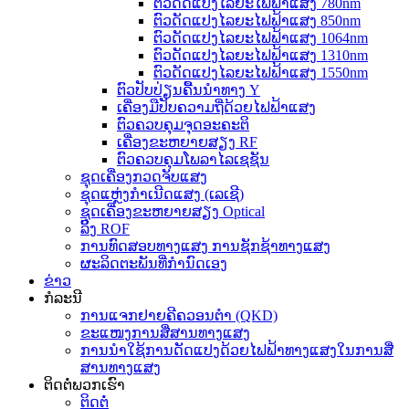
ຕົວດັດແປງໄລຍະໄຟຟ້າແສງ 780nm
ຕົວດັດແປງໄລຍະໄຟຟ້າແສງ 850nm
ຕົວດັດແປງໄລຍະໄຟຟ້າແສງ 1064nm
ຕົວດັດແປງໄລຍະໄຟຟ້າແສງ 1310nm
ຕົວດັດແປງໄລຍະໄຟຟ້າແສງ 1550nm
ຕົວປັບປ່ຽນຄື້ນນຳທາງ Y
ເຄື່ອງມືປັບຄວາມຖີ່ດ້ວຍໄຟຟ້າແສງ
ຕົວຄວບຄຸມຈຸດອະຄະຕິ
ເຄື່ອງຂະຫຍາຍສຽງ RF
ຕົວຄວບຄຸມໂພລາໄລເຊຊັນ
ຊຸດເຄື່ອງກວດຈັບແສງ
ຊຸດແຫຼ່ງກຳເນີດແສງ (ເລເຊີ)
ຊຸດເຄື່ອງຂະຫຍາຍສຽງ Optical
ລິ້ງ ROF
ການທົດສອບທາງແສງ ການຊັກຊ້າທາງແສງ
ຜະລິດຕະພັນທີ່ກຳນົດເອງ
ຂ່າວ
ກໍລະນີ
ການແຈກຢາຍຄີຄວອນຕຳ (QKD)
ຂະແໜງການສື່ສານທາງແສງ
ການນຳໃຊ້ການດັດແປງດ້ວຍໄຟຟ້າທາງແສງໃນການສື່
ສານທາງແສງ
ຕິດຕໍ່ພວກເຮົາ
ຕິດຕໍ່