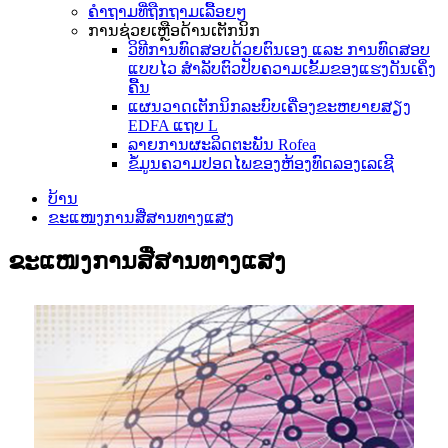
ຄຳຖາມທີ່ຖືກຖາມເລື້ອຍໆ
ການຊ່ວຍເຫຼືອດ້ານເຕັກນິກ
ວິທີການທົດສອບດ້ວຍຕົນເອງ ແລະ ການທົດສອບ
ແບບໄວ ສຳລັບຕົວປັບຄວາມເຂັ້ມຂອງແຮງດັນເຄິ່ງ
ຄື້ນ
ແຜນວາດເຕັກນິກລະບົບເຄື່ອງຂະຫຍາຍສຽງ
EDFA ແຖບ L
ລາຍການຜະລິດຕະພັນ Rofea
ຂໍ້ມູນຄວາມປອດໄພຂອງຫ້ອງທົດລອງເລເຊີ
ບ້ານ
ຂະແໜງການສື່ສານທາງແສງ
ຂະແໜງການສື່ສານທາງແສງ