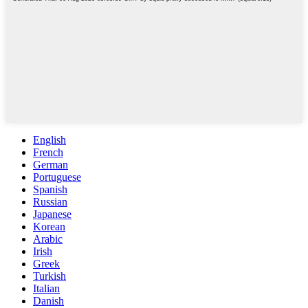
English
French
German
Portuguese
Spanish
Russian
Japanese
Korean
Arabic
Irish
Greek
Turkish
Italian
Danish