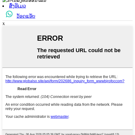
ສົ່ງອີເມວ
ວັອດແອັບ
x