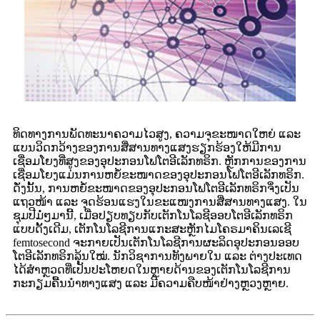
ທິດທາງການພັດທະນາຄວາມໄວສູງ, ຄວາມຈຸຂະໜາດໃຫຍ່ ແລະ
ແບນວິດກວ້າງຂອງການສື່ສານທາງແສງຮຽກຮ້ອງໃຫ້ມີການ
ເຊື່ອມໂຍງທີ່ສູງຂອງອຸປະກອນໂຟໂຕອີເລັກທຣິກ. ຫຼັກການຂອງການ
ເຊື່ອມໂຍງແມ່ນການຫຍໍ້ຂະໜາດຂອງອຸປະກອນໂຟໂຕອີເລັກທຣິກ.
ດັ່ງນັ້ນ, ການຫຍໍ້ຂະໜາດຂອງອຸປະກອນໂຟໂຕອີເລັກທຣິກຈຶ່ງເປັນ
ແຖວໜ້າ ແລະ ຈຸດຮ້ອນແຮງໃນຂະແໜງການສື່ສານທາງແສງ. ໃນ
ຊຸມປີມໍ່ໆມານີ້, ເມື່ອປຽບທຽບກັບເຕັກໂນໂລຊີອອບໂຕອີເລັກທຣິກ
ແບບດັ້ງເດີມ, ເຕັກໂນໂລຊີການແກະສະຫຼັກໄມໂຄຣມາຄິນເລເຊີ
femtosecond ຈະກາຍເປັນເຕັກໂນໂລຊີການຜະລິດອຸປະກອນອອບ
ໂຕອີເລັກທຣິກລຸ້ນໃໝ່. ນັກວິຊາການທັງພາຍໃນ ແລະ ຕ່າງປະເທດ
ໄດ້ສຳຫຼວດທີ່ເປັນປະໂຫຍດໃນຫຼາຍດ້ານຂອງເຕັກໂນໂລຊີການ
ກະກຽມຄື້ນນຳທາງແສງ ແລະ ມີຄວາມຄືບໜ້າຢ່າງຫຼວງຫຼາຍ.