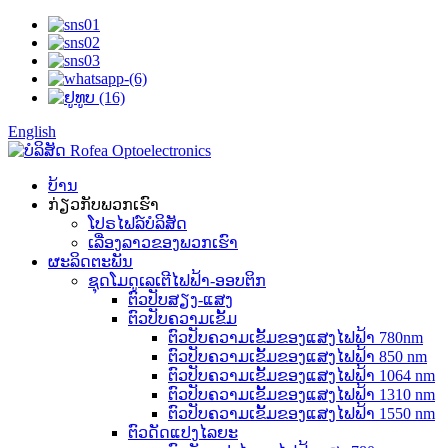
English
ບ້ານ
ກ່ຽວກັບພວກເຮົາ
ໂປຣໄຟລ໌ບໍລິສັດ
ເລື່ອງລາວຂອງພວກເຮົາ
ຜະລິດຕະພັນ
ຊຸດໂມດູເລເຕີໄຟຟ້າ-ອອບຕິກ
ຕົວປັບສຽງ-ແສງ
ຕົວປັບຄວາມເຂັ້ມ
ຕົວປັບຄວາມເຂັ້ມຂອງແສງໄຟຟ້າ 780nm
ຕົວປັບຄວາມເຂັ້ມຂອງແສງໄຟຟ້າ 850 nm
ຕົວປັບຄວາມເຂັ້ມຂອງແສງໄຟຟ້າ 1064 nm
ຕົວປັບຄວາມເຂັ້ມຂອງແສງໄຟຟ້າ 1310 nm
ຕົວປັບຄວາມເຂັ້ມຂອງແສງໄຟຟ້າ 1550 nm
ຕົວດັດແປງໄລຍະ