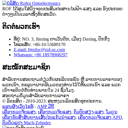
ROF ໄດ້ສຸມໃສ່ວົງຈອນປະສົມປະສານໄຟຟ້າ-ແສງ ແລະ ອົງປະກອບ
ຕ່າງໆເປັນເວລາໜຶ່ງທົດສະວັດ.
ຕິດຕໍ່ພວກເຮົາ
ທີ່ຢູ່: NO. 3, Jinxing ຕາ​ເວັນ​ຕົກ​, ເມືອງ Daxing​, ປັກ​ກິ່ງ​
ໂທລະສັບ: +86-10-53689170
E-mail: bjrofoc@rof-oc.com
Whatsapp: +86 18978968297
ສະໝັກສະມາຊິກ
ສຳລັບການສອບຖາມກ່ຽວກັບຜະລິດຕະພັນ ຫຼື ລາຍການລາຄາຂອງ
ພວກເຮົາ, ກະລຸນາຝາກອີເມວຂອງທ່ານໄວ້ໃຫ້ພວກເຮົາ ແລະ ພວກ
ເຮົາຈະຕິດຕໍ່ກັບທ່ານພາຍໃນ 24 ຊົ່ວໂມງ.
ສອບຖາມຂໍ້ມູນສຳລັບລາຍການລາຄາ
© ລິຂະສິດ - 2010-2023: ສະຫງວນລິຂະສິດທຸກປະການ.
ແຜນຜັງເວັບໄຊທ໌
-
AMP ມືຖື
ເຄື່ອງກວດຈັບແສງ
,
ເຄື່ອງກວດຈັບແສງ
,
ຕົວປັບສຽງ-ແສງ
,
ໂມດູນ
ເຄື່ອງຮັບສົ່ງສັນຍານເສັ້ນໄຍແກ້ວນຳແສງ
,
ເຄື່ອງກວດຈັບແສງ APD
,
ຕົວດັດແປງ Mach-Zehnder
,