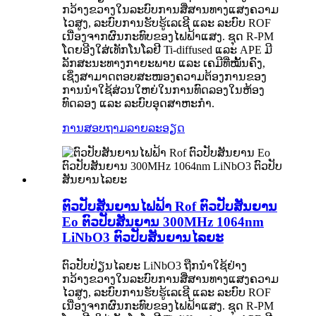
ກວ້າງຂວາງໃນລະບົບການສື່ສານທາງແສງຄວາມ
ໄວສູງ, ລະບົບການຮັບຮູ້ເລເຊີ ແລະ ລະບົບ ROF
ເນື່ອງຈາກຜົນກະທົບຂອງໄຟຟ້າແສງ. ຊຸດ R-PM
ໂດຍອີງໃສ່ເທັກໂນໂລຢີ Ti-diffused ແລະ APE ມີ
ລັກສະນະທາງກາຍະພາບ ແລະ ເຄມີທີ່ໝັ້ນຄົງ,
ເຊິ່ງສາມາດຕອບສະໜອງຄວາມຕ້ອງການຂອງ
ການນຳໃຊ້ສ່ວນໃຫຍ່ໃນການທົດລອງໃນຫ້ອງ
ທົດລອງ ແລະ ລະບົບອຸດສາຫະກຳ.
ການສອບຖາມ
ລາຍລະອຽດ
ຕົວປັບສັນຍານໄຟຟ້າ Rof ຕົວປັບສັນຍານ
Eo ຕົວປັບສັນຍານ 300MHz 1064nm
LiNbO3 ຕົວປັບສັນຍານໄລຍະ
ຕົວປັບປ່ຽນໄລຍະ LiNbO3 ຖືກນຳໃຊ້ຢ່າງ
ກວ້າງຂວາງໃນລະບົບການສື່ສານທາງແສງຄວາມ
ໄວສູງ, ລະບົບການຮັບຮູ້ເລເຊີ ແລະ ລະບົບ ROF
ເນື່ອງຈາກຜົນກະທົບຂອງໄຟຟ້າແສງ. ຊຸດ R-PM