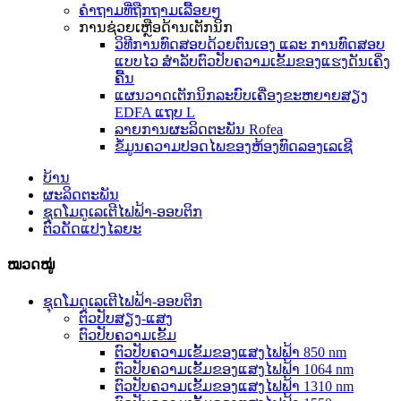
ຄຳຖາມທີ່ຖືກຖາມເລື້ອຍໆ
ການຊ່ວຍເຫຼືອດ້ານເຕັກນິກ
ວິທີການທົດສອບດ້ວຍຕົນເອງ ແລະ ການທົດສອບ
ແບບໄວ ສຳລັບຕົວປັບຄວາມເຂັ້ມຂອງແຮງດັນເຄິ່ງ
ຄື້ນ
ແຜນວາດເຕັກນິກລະບົບເຄື່ອງຂະຫຍາຍສຽງ
EDFA ແຖບ L
ລາຍການຜະລິດຕະພັນ Rofea
ຂໍ້ມູນຄວາມປອດໄພຂອງຫ້ອງທົດລອງເລເຊີ
ບ້ານ
ຜະລິດຕະພັນ
ຊຸດໂມດູເລເຕີໄຟຟ້າ-ອອບຕິກ
ຕົວດັດແປງໄລຍະ
ໝວດໝູ່
ຊຸດໂມດູເລເຕີໄຟຟ້າ-ອອບຕິກ
ຕົວປັບສຽງ-ແສງ
ຕົວປັບຄວາມເຂັ້ມ
ຕົວປັບຄວາມເຂັ້ມຂອງແສງໄຟຟ້າ 850 nm
ຕົວປັບຄວາມເຂັ້ມຂອງແສງໄຟຟ້າ 1064 nm
ຕົວປັບຄວາມເຂັ້ມຂອງແສງໄຟຟ້າ 1310 nm