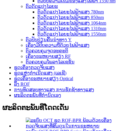
ຕົວປັບຄວາມເຂັ້ມຂອງແສງໄຟຟ້າ 1550 nm
ຕົວດັດແປງໄລຍະ
ຕົວດັດແປງໄລຍະໄຟຟ້າແສງ 780nm
ຕົວດັດແປງໄລຍະໄຟຟ້າແສງ 850nm
ຕົວດັດແປງໄລຍະໄຟຟ້າແສງ 1064nm
ຕົວດັດແປງໄລຍະໄຟຟ້າແສງ 1310nm
ຕົວດັດແປງໄລຍະໄຟຟ້າແສງ 1550nm
ຕົວປັບປ່ຽນຄື້ນນຳທາງ Y
ເຄື່ອງມືປັບຄວາມຖີ່ດ້ວຍໄຟຟ້າແສງ
ຕົວຄວບຄຸມຈຸດອະຄະຕິ
ເຄື່ອງຂະຫຍາຍສຽງ RF
ຕົວຄວບຄຸມໂພລາໄລເຊຊັນ
ຊຸດເຄື່ອງກວດຈັບແສງ
ຊຸດແຫຼ່ງກຳເນີດແສງ (ເລເຊີ)
ຊຸດເຄື່ອງຂະຫຍາຍສຽງ Optical
ລິ້ງ ROF
ການທົດສອບທາງແສງ ການຊັກຊ້າທາງແສງ
ຜະລິດຕະພັນທີ່ກຳນົດເອງ
ຜະລິດຕະພັນທີ່ໂດດເດັ່ນ