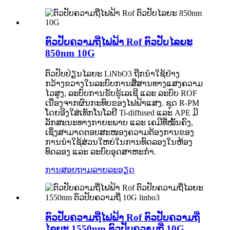
ຕົວປັບຄວາມຖີ່ໄຟຟ້າ Rof ຕົວປັບໄລຍະ
850nm 10G
ຕົວປັບປ່ຽນໄລຍະ LiNbO3 ຖືກນຳໃຊ້ຢ່າງ
ກວ້າງຂວາງໃນລະບົບການສື່ສານທາງແສງຄວາມ
ໄວສູງ, ລະບົບການຮັບຮູ້ເລເຊີ ແລະ ລະບົບ ROF
ເນື່ອງຈາກຜົນກະທົບຂອງໄຟຟ້າແສງ. ຊຸດ R-PM
ໂດຍອີງໃສ່ເທັກໂນໂລຢີ Ti-diffused ແລະ APE ມີ
ລັກສະນະທາງກາຍະພາບ ແລະ ເຄມີທີ່ໝັ້ນຄົງ,
ເຊິ່ງສາມາດຕອບສະໜອງຄວາມຕ້ອງການຂອງ
ການນຳໃຊ້ສ່ວນໃຫຍ່ໃນການທົດລອງໃນຫ້ອງ
ທົດລອງ ແລະ ລະບົບອຸດສາຫະກຳ.
ການສອບຖາມ
ລາຍລະອຽດ
ຕົວປັບຄວາມຖີ່ໄຟຟ້າ Rof ຕົວປັບຄວາມຖີ່
ໄລຍະ 1550nm ຕົວປັບຄວາມຖີ່ 10G