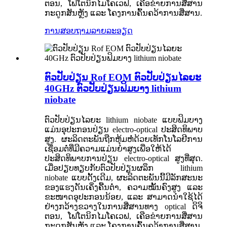
ຕອນ, ໂຟໂຕນິກໄມໂຄເວຟ, ເຄືອຂ່າຍການສື່ສານ
ກະດູກສັນຫຼັງ ແລະ ໂຄງການຄົ້ນຄວ້າການສື່ສານ.
ການສອບຖາມ
ລາຍລະອຽດ
ຕົວປັບປ່ຽນ Rof EOM ຕົວປັບປ່ຽນໄລຍະ
40GHz ຕົວປັບປ່ຽນຟິມບາງ lithium
niobate
ຕົວປັບປ່ຽນໄລຍະ lithium niobate ແບບຟິມບາງ
ແມ່ນອຸປະກອນປ່ຽນ electro-optical ປະສິດທິພາບ
ສູງ. ຜະລິດຕະພັນຖືກຫຸ້ມຫໍ່ດ້ວຍເທັກໂນໂລຢີການ
ເຊື່ອມຕໍ່ທີ່ມີຄວາມແມ່ນຍໍາສູງເພື່ອໃຫ້ໄດ້
ປະສິດທິພາບການປ່ຽນ electro-optical ສູງທີ່ສຸດ.
ເມື່ອປຽບທຽບກັບຕົວປັບປ່ຽນຜລຶກ lithium
niobate ແບບດັ້ງເດີມ, ຜະລິດຕະພັນນີ້ມີລັກສະນະ
ຂອງແຮງດັນເຄິ່ງຄື້ນຕໍ່າ, ຄວາມໝັ້ນຄົງສູງ ແລະ
ຂະໜາດອຸປະກອນນ້ອຍ, ແລະ ສາມາດນໍາໃຊ້ໄດ້
ຢ່າງກວ້າງຂວາງໃນການສື່ສານທາງ optical ດິຈິ
ຕອນ, ໂຟໂຕນິກໄມໂຄເວຟ, ເຄືອຂ່າຍການສື່ສານ
ກະດູກສັນຫຼັງ ແລະ ໂຄງການຄົ້ນຄວ້າການສື່ສານ.