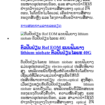
ຂະໜາດອຸປະກອນນ້ອຍ, ແລະ ສາມາດນໍາໃຊ້ໄດ້
ຢ່າງກວ້າງຂວາງໃນການສື່ສານທາງ optical ດິຈິ
ຕອນ, ໂຟໂຕນິກໄມໂຄເວຟ, ເຄືອຂ່າຍການສື່ສານ
ກະດູກສັນຫຼັງ ແລະ ໂຄງການຄົ້ນຄວ້າການສື່ສານ.
ການສອບຖາມ
ລາຍລະອຽດ
ຕົວປັບປ່ຽນ Rof EOM ແບບຟິມບາງ
lithium niobate ຕົວປັບປ່ຽນໄລຍະ 40G
ຕົວປັບປ່ຽນໄລຍະ lithium niobate ແບບຟິມບາງ
ແມ່ນອຸປະກອນປ່ຽນ electro-optical ປະສິດທິພາບ
ສູງ. ຜະລິດຕະພັນຖືກຫຸ້ມຫໍ່ດ້ວຍເທັກໂນໂລຢີການ
ເຊື່ອມຕໍ່ທີ່ມີຄວາມແມ່ນຍໍາສູງເພື່ອໃຫ້ໄດ້
ປະສິດທິພາບການປ່ຽນ electro-optical ສູງທີ່ສຸດ.
ເມື່ອປຽບທຽບກັບຕົວປັບປ່ຽນຜລຶກ lithium
niobate ແບບດັ້ງເດີມ, ຜະລິດຕະພັນນີ້ມີລັກສະນະ
ຂອງແຮງດັນເຄິ່ງຄື້ນຕໍ່າ, ຄວາມໝັ້ນຄົງສູງ ແລະ
ຂະໜາດອຸປະກອນນ້ອຍ, ແລະ ສາມາດນໍາໃຊ້ໄດ້
ຢ່າງກວ້າງຂວາງໃນການສື່ສານທາງ optical ດິຈິ