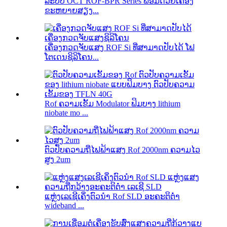
ລະບົບ OCT ROF-BPR Series ພ້ອມດ້ວຍເຄື່ອງ
ຂະຫຍາຍສຽງ...
ເຄື່ອງກວດຈັບແສງ ROF Si ທີ່ສາມາດປັບໄດ້ ໂຟ
ໂຕເດນຊິລິໂຄນ...
Rof ຄວາມເຂັ້ມ Modulator ຟິມບາງ lithium
niobate mo ...
ຕົວປັບຄວາມຖີ່ໄຟຟ້າແສງ Rof 2000nm ຄວາມໄວ
ສູງ 2um
ແຫຼ່ງເລເຊີເຄິ່ງຕົວນຳ Rof SLD ອະຄະຕິຕ່ຳ
wideband ...