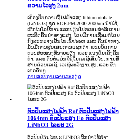
ຄວາມໄວສູງ 2um
ເຄື່ອງປັບຄວາມຖີ່ໄຟຟ້າແສງ lithium niobate
(LiNbO3) ຊຸດ ROF-PM-2000 2000nm ນຳໃຊ້
ເທັກໂນໂລຢີການແລກປ່ຽນໂປຣຕອນສຳລັບການ
ຜະລິດຄື້ນນຳທາງແສງ, ໂດຍມີການເຊື່ອມຕໍ່ໂດຍ
ກົງລະຫວ່າງເສັ້ນໄຍເຂົ້າ/ອອກ ແລະ ຄື້ນນຳທາງ.
ມັນມີການສູນເສຍການແຊກຕໍ່າ, ແບນວິດການ
ຕອບສະໜອງທີ່ຮາບພຽງ, ແລະ ແຮງດັນເຄິ່ງຄື້ນ
ຕໍ່າ, ແລະ ຕົ້ນຕໍແມ່ນໃຊ້ໃນເລເຊີເສັ້ນໄຍ, ການສື່
ສານດ້ວຍເລເຊີ, ເລເຊີພະລັງງານສູງ, ແລະ ຂົງ
ເຂດອື່ນໆ.
ການສອບຖາມ
ລາຍລະອຽດ
ຕົວປັບແສງໄຟຟ້າ Rof ຕົວປັບແສງໄຟຟ້າ
1064nm ຕົວປັບແສງ Eo ຕົວປັບແສງ
LiNbO3 ໄລຍະ 2G
ຕົວປັບປ່ຽນໄລຍະ LiNbO3 ຖືກນຳໃຊ້ຢ່າງ