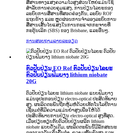
ສື່ສານທາງແສງຄວາມໄວສູງສ່ວນໃຫຍ່ແມ່ນໃຊ້
ສຳລັບການຄວບຄຸມແສງ, ການປ່ຽນໄລຍະຂອງ
ລະບົບການສື່ສານທີ່ສອດຄ່ອງກັນ, ລະບົບ ROF
ແຖບຂ້າງ ແລະ ຫຼຸດຜ່ອນການຈຳລອງລະບົບການ
ສື່ສານເສັ້ນໄຍແສງໃນການກະແຈກກະຈາຍທີ່
ກະຕຸ້ນເລິກ (SBS) ຂອງ Brisbane, ແລະອື່ນໆ.
ການສອບຖາມ
ລາຍລະອຽດ
ຕົວປັບປ່ຽນ EO Rof ຕົວປັບປ່ຽນໄລຍະ
ຕົວປັບປ່ຽນຟິມບາງ lithium niobate
20G
ຕົວປັບປ່ຽນໄລຍະ lithium niobate ແບບຟິມບາງ
ແມ່ນອຸປະກອນປ່ຽນ electro-optical ປະສິດທິພາບ
ສູງ. ຜະລິດຕະພັນຖືກຫຸ້ມຫໍ່ດ້ວຍເທັກໂນໂລຢີການ
ເຊື່ອມຕໍ່ທີ່ມີຄວາມແມ່ນຍໍາສູງເພື່ອໃຫ້ໄດ້
ປະສິດທິພາບການປ່ຽນ electro-optical ສູງທີ່ສຸດ.
ເມື່ອປຽບທຽບກັບຕົວປັບປ່ຽນຜລຶກ lithium
niobate ແບບດັ້ງເດີມ, ຜະລິດຕະພັນນີ້ມີລັກສະນະ
ຂອງແຮງດັນເຄິ່ງຄື້ນຕໍ່າ, ຄວາມໝັ້ນຄົງສູງ ແລະ