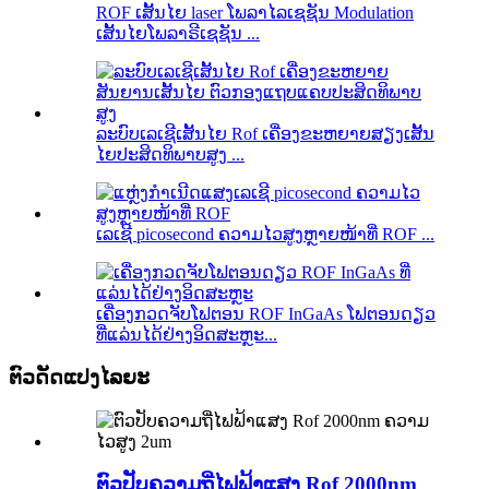
ROF ເສັ້ນໄຍ laser ໂພລາໄລເຊຊັນ Modulation
ເສັ້ນໄຍໂພລາຣີເຊຊັນ ...
ລະບົບເລເຊີເສັ້ນໄຍ Rof ເຄື່ອງຂະຫຍາຍສຽງເສັ້ນ
ໄຍປະສິດທິພາບສູງ ...
ເລເຊີ picosecond ຄວາມໄວສູງຫຼາຍໜ້າທີ່ ROF ...
ເຄື່ອງກວດຈັບໂຟຕອນ ROF InGaAs ໂຟຕອນດຽວ
ທີ່ແລ່ນໄດ້ຢ່າງອິດສະຫຼະ...
ຕົວດັດແປງໄລຍະ
ຕົວປັບຄວາມຖີ່ໄຟຟ້າແສງ Rof 2000nm