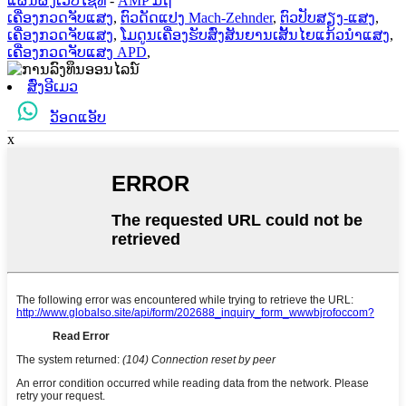
ແຜນຜັງເວັບໄຊທ໌
-
AMP ມືຖື
ເຄື່ອງກວດຈັບແສງ
,
ຕົວດັດແປງ Mach-Zehnder
,
ຕົວປັບສຽງ-ແສງ
,
ເຄື່ອງກວດຈັບແສງ
,
ໂມດູນເຄື່ອງຮັບສົ່ງສັນຍານເສັ້ນໄຍແກ້ວນຳແສງ
,
ເຄື່ອງກວດຈັບແສງ APD
,
ສົ່ງອີເມວ
ວັອດແອັບ
x