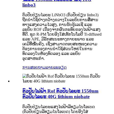
linbo3
ຕົວປັບປ່ຽນໄລຍະ LiNbO3 (ຕົວປັບປ່ຽນ linbo3)
ຖືກນຳໃຊ້ຢ່າງກວ້າງຂວາງໃນລະບົບການສື່ສານ
ທາງແສງຄວາມໄວສູງ, ການຮັບຮູ້ເລເຊີ ແລະ
ລະບົບ ROF ເນື່ອງຈາກຜົນກະທົບຂອງໄຟຟ້າແສງ
ທີ່ດີ. ຊຸດ R-PM ໂດຍອີງໃສ່ເທັກໂນໂລຢີ Ti-diffused
ແລະ APE, ມີລັກສະນະທາງກາຍະພາບ ແລະ
ເຄມີທີ່ໝັ້ນຄົງ, ເຊິ່ງສາມາດຕອບສະໜອງຄວາມ
ຕ້ອງການຂອງການນຳໃຊ້ສ່ວນໃຫຍ່ໃນການ
ທົດລອງໃນຫ້ອງທົດລອງ ແລະ ລະບົບ
ອຸດສາຫະກຳ.
ການສອບຖາມ
ລາຍລະອຽດ
ຕົວປັບໄຟຟ້າ Rof ຕົວປັບໄລຍະ 1550nm
ຕົວປັບໄລຍະ 40G lithium niobate
ຕົວປັບປ່ຽນໄລຍະແສງໄຟຟ້າລີທຽມໄນໂອເບດ
(ຕົວປັບປ່ຽນລີທຽມໄນໂອເບດ) ໂດຍອີງໃສ່