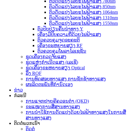
ຕົວດັດແປງໄລຍະໄຟຟ້າແສງ 780nm
ຕົວດັດແປງໄລຍະໄຟຟ້າແສງ 850nm
ຕົວດັດແປງໄລຍະໄຟຟ້າແສງ 1064nm
ຕົວດັດແປງໄລຍະໄຟຟ້າແສງ 1310nm
ຕົວດັດແປງໄລຍະໄຟຟ້າແສງ 1550nm
ຕົວປັບປ່ຽນຄື້ນນຳທາງ Y
ເຄື່ອງມືປັບຄວາມຖີ່ດ້ວຍໄຟຟ້າແສງ
ຕົວຄວບຄຸມຈຸດອະຄະຕິ
ເຄື່ອງຂະຫຍາຍສຽງ RF
ຕົວຄວບຄຸມໂພລາໄລເຊຊັນ
ຊຸດເຄື່ອງກວດຈັບແສງ
ຊຸດແຫຼ່ງກຳເນີດແສງ (ເລເຊີ)
ຊຸດເຄື່ອງຂະຫຍາຍສຽງ Optical
ລິ້ງ ROF
ການທົດສອບທາງແສງ ການຊັກຊ້າທາງແສງ
ຜະລິດຕະພັນທີ່ກຳນົດເອງ
ຂ່າວ
ກໍລະນີ
ການແຈກຢາຍຄີຄວອນຕຳ (QKD)
ຂະແໜງການສື່ສານທາງແສງ
ການນຳໃຊ້ການດັດແປງດ້ວຍໄຟຟ້າທາງແສງໃນການສື່
ສານທາງແສງ
ຕິດຕໍ່ພວກເຮົາ
ຕິດຕໍ່