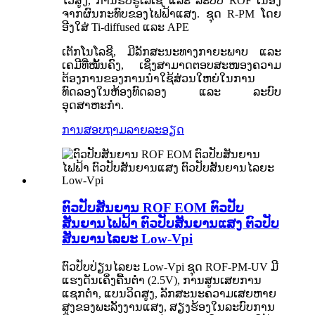
ໄວສູງ, ການຮັບຮູ້ເລເຊີ ແລະ ລະບົບ ROF ເນື່ອງ
ຈາກຜົນກະທົບຂອງໄຟຟ້າແສງ. ຊຸດ R-PM ໂດຍ
ອີງໃສ່ Ti-diffused ແລະ APE
ເຕັກໂນໂລຊີ, ມີລັກສະນະທາງກາຍະພາບ ແລະ
ເຄມີທີ່ໝັ້ນຄົງ, ເຊິ່ງສາມາດຕອບສະໜອງຄວາມ
ຕ້ອງການຂອງການນຳໃຊ້ສ່ວນໃຫຍ່ໃນການ
ທົດລອງໃນຫ້ອງທົດລອງ ແລະ ລະບົບ
ອຸດສາຫະກຳ.
ການສອບຖາມ
ລາຍລະອຽດ
ຕົວປັບສັນຍານ ROF EOM ຕົວປັບ
ສັນຍານໄຟຟ້າ ຕົວປັບສັນຍານແສງ ຕົວປັບ
ສັນຍານໄລຍະ Low-Vpi
ຕົວປັບປ່ຽນໄລຍະ Low-Vpi ຊຸດ ROF-PM-UV ມີ
ແຮງດັນເຄິ່ງຄື້ນຕໍ່າ (2.5V), ການສູນເສຍການ
ແຊກຕໍ່າ, ແບນວິດສູງ, ລັກສະນະຄວາມເສຍຫາຍ
ສູງຂອງພະລັງງານແສງ, ສຽງຮ້ອງໃນລະບົບການ