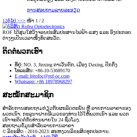
ການສອບຖາມ
ລາຍລະອຽດ
1
2
ຕໍ່ໄປ >
>>
ໜ້າ 1 / 2
ROF ໄດ້ສຸມໃສ່ວົງຈອນປະສົມປະສານໄຟຟ້າ-ແສງ ແລະ ອົງປະກອບ
ຕ່າງໆເປັນເວລາໜຶ່ງທົດສະວັດ.
ຕິດຕໍ່ພວກເຮົາ
ທີ່ຢູ່: NO. 3, Jinxing ຕາ​ເວັນ​ຕົກ​, ເມືອງ Daxing​, ປັກ​ກິ່ງ​
ໂທລະສັບ: +86-10-53689170
E-mail: bjrofoc@rof-oc.com
Whatsapp: +86 18978968297
ສະໝັກສະມາຊິກ
ສຳລັບການສອບຖາມກ່ຽວກັບຜະລິດຕະພັນ ຫຼື ລາຍການລາຄາຂອງ
ພວກເຮົາ, ກະລຸນາຝາກອີເມວຂອງທ່ານໄວ້ໃຫ້ພວກເຮົາ ແລະ ພວກ
ເຮົາຈະຕິດຕໍ່ກັບທ່ານພາຍໃນ 24 ຊົ່ວໂມງ.
ສອບຖາມຂໍ້ມູນສຳລັບລາຍການລາຄາ
© ລິຂະສິດ - 2010-2023: ສະຫງວນລິຂະສິດທຸກປະການ.