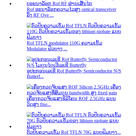
Rof ອະນາລັອກຄວາມໄວສູງ optical transceiver
ລິ້ງ RF Ove ...
Rof TFLN modulator 110G ຄວາມເຂັ້ມ
Modulator ຟິວບາງ ...
ອຸປະກອນເລເຊີ Rof Butterfly Semiconductor N/S
Butterf...
ເຄື່ອງກວດຈັບແສງຊິລິໂຄນ ROF 2.5GHz ແບນ
ວິດສູງ fixe...
ຕົວປັບຄວາມເຂັ້ມ Rof TFLN 70G ແບບຟິມບາງ...