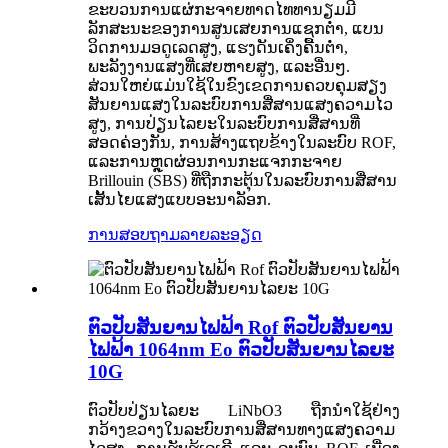
ຂະບວນການແຜ່ກະຈາຍທາດໄທທານຽມມີ
ລັກສະນະຂອງການສູນເສຍການແຊກຕໍ່າ, ແບນ
ວິດການມອດູເລດສູງ, ແຮງດັນເຄິ່ງຄື້ນຕໍ່າ,
ພະລັງງານແສງທີ່ເສຍຫາຍສູງ, ແລະອື່ນໆ.
ສ່ວນໃຫຍ່ແມ່ນໃຊ້ໃນຂົງເຂດການຄວບຄຸມສຽງ
ສັນຍານແສງໃນລະບົບການສື່ສານແສງຄວາມໄວ
ສູງ, ການປ່ຽນໄລຍະໃນລະບົບການສື່ສານທີ່
ສອດຄ່ອງກັນ, ການສ້າງແຖບຂ້າງໃນລະບົບ ROF,
ແລະການຫຼຸດຜ່ອນການກະແຈກກະຈາຍ
Brillouin (SBS) ທີ່ຖືກກະຕຸ້ນໃນລະບົບການສື່ສານ
ເສັ້ນໄຍແສງແບບອະນາລັອກ.
ການສອບຖາມ
ລາຍລະອຽດ
ຕົວປັບສັນຍານໄຟຟ້າ Rof ຕົວປັບສັນຍານ
ໄຟຟ້າ 1064nm Eo ຕົວປັບສັນຍານໄລຍະ
10G
ຕົວປັບປ່ຽນໄລຍະ LiNbO3 ຖືກນຳໃຊ້ຢ່າງ
ກວ້າງຂວາງໃນລະບົບການສື່ສານທາງແສງຄວາມ