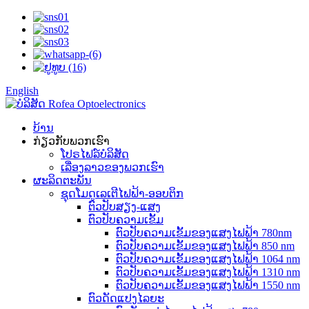
English
ບ້ານ
ກ່ຽວກັບພວກເຮົາ
ໂປຣໄຟລ໌ບໍລິສັດ
ເລື່ອງລາວຂອງພວກເຮົາ
ຜະລິດຕະພັນ
ຊຸດໂມດູເລເຕີໄຟຟ້າ-ອອບຕິກ
ຕົວປັບສຽງ-ແສງ
ຕົວປັບຄວາມເຂັ້ມ
ຕົວປັບຄວາມເຂັ້ມຂອງແສງໄຟຟ້າ 780nm
ຕົວປັບຄວາມເຂັ້ມຂອງແສງໄຟຟ້າ 850 nm
ຕົວປັບຄວາມເຂັ້ມຂອງແສງໄຟຟ້າ 1064 nm
ຕົວປັບຄວາມເຂັ້ມຂອງແສງໄຟຟ້າ 1310 nm
ຕົວປັບຄວາມເຂັ້ມຂອງແສງໄຟຟ້າ 1550 nm
ຕົວດັດແປງໄລຍະ