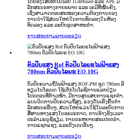
ໂດຍອີງໃສ່ເທັກໂນໂລຢີ Ti-diffused ແລະ APE ມີ
ລັກສະນະທາງກາຍະພາບ ແລະ ເຄມີທີ່ໝັ້ນຄົງ,
ເຊິ່ງສາມາດຕອບສະໜອງຄວາມຕ້ອງການຂອງ
ການນຳໃຊ້ສ່ວນໃຫຍ່ໃນການທົດລອງໃນຫ້ອງ
ທົດລອງ ແລະ ລະບົບອຸດສາຫະກຳ.
ການສອບຖາມ
ລາຍລະອຽດ
ຕົວປັບແສງ Rof ຕົວປັບໄລຍະໄຟຟ້າແສງ
780nm ຕົວປັບໄລຍະ EO 10G
ຕົວປັບຄວາມຖີ່ໄຟຟ້າແສງ ROF-PM ຊຸດ 780nm ລີ
ທຽມໄນໂອເບດ ໃຊ້ເຕັກໂນໂລຊີການແລກປ່ຽນ
ໂປຣຕອນທີ່ກ້າວໜ້າ, ມີການສູນເສຍການແຊກຕໍ່າ,
ແບນວິດການປັບຄວາມຖີ່ສູງ, ແຮງດັນເຄິ່ງຄື້ນຕໍ່າ
ລັກສະນະອື່ນໆ, ສ່ວນໃຫຍ່ແມ່ນໃຊ້ໃນລະບົບການ
ສື່ສານທາງແສງໃນອະວະກາດ, ການອ້າງອີງເວລາ
ປະລໍາມະນູຊີຊຽມ, ການຂະຫຍາຍສະເປກຕຣຳ,
ການແຊກແຊງ, ແລະຂົງເຂດອື່ນໆ.
ການສອບຖາມ
ລາຍລະອຽດ