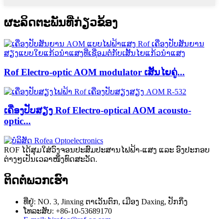
ຜະລິດຕະພັນທີ່ກ່ຽວຂ້ອງ
Rof Electro-optic AOM modulator ເສັ້ນໄຍຄູ່...
ເຄື່ອງປັບສຽງ Rof Electro-optical AOM acousto-
optic...
ROF ໄດ້ສຸມໃສ່ວົງຈອນປະສົມປະສານໄຟຟ້າ-ແສງ ແລະ ອົງປະກອບ
ຕ່າງໆເປັນເວລາໜຶ່ງທົດສະວັດ.
ຕິດຕໍ່ພວກເຮົາ
ທີ່ຢູ່: NO. 3, Jinxing ຕາ​ເວັນ​ຕົກ​, ເມືອງ Daxing​, ປັກ​ກິ່ງ​
ໂທລະສັບ: +86-10-53689170