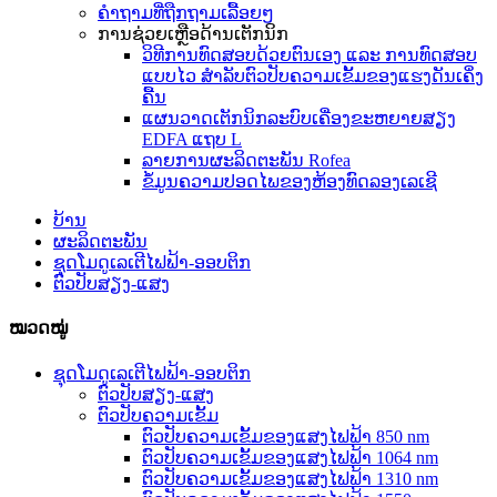
ຄຳຖາມທີ່ຖືກຖາມເລື້ອຍໆ
ການຊ່ວຍເຫຼືອດ້ານເຕັກນິກ
ວິທີການທົດສອບດ້ວຍຕົນເອງ ແລະ ການທົດສອບ
ແບບໄວ ສຳລັບຕົວປັບຄວາມເຂັ້ມຂອງແຮງດັນເຄິ່ງ
ຄື້ນ
ແຜນວາດເຕັກນິກລະບົບເຄື່ອງຂະຫຍາຍສຽງ
EDFA ແຖບ L
ລາຍການຜະລິດຕະພັນ Rofea
ຂໍ້ມູນຄວາມປອດໄພຂອງຫ້ອງທົດລອງເລເຊີ
ບ້ານ
ຜະລິດຕະພັນ
ຊຸດໂມດູເລເຕີໄຟຟ້າ-ອອບຕິກ
ຕົວປັບສຽງ-ແສງ
ໝວດໝູ່
ຊຸດໂມດູເລເຕີໄຟຟ້າ-ອອບຕິກ
ຕົວປັບສຽງ-ແສງ
ຕົວປັບຄວາມເຂັ້ມ
ຕົວປັບຄວາມເຂັ້ມຂອງແສງໄຟຟ້າ 850 nm
ຕົວປັບຄວາມເຂັ້ມຂອງແສງໄຟຟ້າ 1064 nm
ຕົວປັບຄວາມເຂັ້ມຂອງແສງໄຟຟ້າ 1310 nm