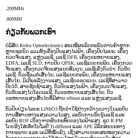
.
200MHz
.
800MH
ກ່ຽວກັບພວກເຮົາ
ບໍລິສັດ Rofea Optoelectronics ສະເໜີຜະລິດຕະພັນການຄ້າຫຼາກ
ຫຼາຍຊະນິດ ລວມທັງເຄື່ອງປັບແສງໄຟຟ້າ, ເຄື່ອງປັບໄລຍະ, ເຄື່ອງ
ກວດຈັບແສງ, ແຫຼ່ງເລເຊີ, ເລເຊີ DFB, ເຄື່ອງຂະຫຍາຍແສງ,
EDFA, ເລເຊີ SLD, ການປັບ QPSK, ເລເຊີແບບກະພິບ, ເຄື່ອງກວດ
ຈັບແສງ, ເຄື່ອງກວດຈັບແສງແບບສົມດຸນ, ເລເຊີເຄິ່ງຕົວນຳ, ຕົວຂັບ
ເລເຊີ, ຕົວເຊື່ອມຕໍ່ເສັ້ນໄຍ, ເລເຊີແບບກະພິບ, ເຄື່ອງຂະຫຍາຍແສງ
ເສັ້ນໄຍ, ມິເຕີພະລັງງານແສງ, ເລເຊີບຣອດແບນ, ເລເຊີທີ່ສາມາດ
ປັບໄດ້, ສາຍຊັກຊ້າແສງ, ຕົວປັບແສງໄຟຟ້າ, ເຄື່ອງກວດຈັບແສງ,
ຕົວຂັບແສງໄດໂອດເລເຊີ, ຕົວຂະຫຍາຍແສງເສັ້ນໄຍ, ຕົວ
ຂະຫຍາຍແສງເສັ້ນໄຍທີ່ມີສານ erbium ແລະ ແຫຼ່ງແສງເລເຊີ.
ຕົວປັບປ່ຽນໄລຍະ LiNbO3 ຖືກນຳໃຊ້ຢ່າງກວ້າງຂວາງໃນລະບົບ
ການສື່ສານທາງແສງຄວາມໄວສູງ, ລະບົບການຮັບຮູ້ເລເຊີ ແລະ
ລະບົບ ROF ເນື່ອງຈາກຜົນກະທົບຂອງໄຟຟ້າແສງ. ຊຸດ R-PM
ໂດຍອີງໃສ່ເທັກໂນໂລຢີ Ti-diffused ແລະ APE ມີລັກສະນະທາງ
ກາຍະພາບ ແລະ ເຄມີທີ່ໝັ້ນຄົງ, ເຊິ່ງສາມາດຕອບສະໜອງຄວາມ