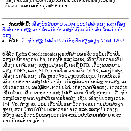
ຕ້ອງການຂອງການນຳໃຊ້ສ່ວນໃຫຍ່ໃນການທົດລອງໃນຫ້ອງ
ທົດລອງ ແລະ ລະບົບອຸດສາຫະກຳ.
ກ່ອນໜ້ານີ້:
ເຄື່ອງປັບສັນຍານ AOM ແບບໄຟຟ້າແສງ Rof ເຄື່ອງ
ປັບສັນຍານສຽງແບບໃຍແກ້ວນຳແສງທີ່ເຊື່ອມຕໍ່ກັບເສັ້ນໄຍແກ້ວນຳ
ແສງ
ຕໍ່ໄປ:
ເຄື່ອງປັບສຽງໄຟຟ້າ Rof ເຄື່ອງປັບສຽງສຽງ AOM R-532
ບໍລິສັດ Rofea Optoelectronics ສະເໜີສາຍຜະລິດຕະພັນເຄື່ອງປັບ
ແສງໄຟຟ້າທາງການຄ້າ, ເຄື່ອງປັບແສງໄລຍະ, ເຄື່ອງປັບຄວາມເຂັ້ມ,
ເຄື່ອງກວດຈັບແສງ, ແຫຼ່ງແສງເລເຊີ, ເລເຊີ DFB, ເຄື່ອງຂະຫຍາຍ
ແສງ, EDFA, ເລເຊີ SLD, ການປັບຄວາມເຂັ້ມ QPSK, ເລເຊີ Pulse,
ເຄື່ອງກວດຈັບແສງ, ເຄື່ອງກວດຈັບແສງແບບສົມດຸນ, ໄດຣເວີເລເຊີ,
ເຄື່ອງຂະຫຍາຍແສງໄຟເບີອໍບຕິກ, ເຄື່ອງວັດແທກພະລັງງານແສງ, ເລ
ເຊີບຣອດແບນ, ເລເຊີທີ່ສາມາດປັບໄດ້, ເຄື່ອງກວດຈັບແສງ, ໄດຣເວີເລ
ເຊີໄດໂອດ, ເຄື່ອງຂະຫຍາຍແສງໄຟເບີ. ພວກເຮົາຍັງສະໜອງເຄື່ອງປັບ
ແສງພິເສດຫຼາຍຢ່າງສຳລັບການປັບແຕ່ງ, ເຊັ່ນ: ເຄື່ອງປັບແສງໄລຍະ
1*4, Vpi ຕ່ຳຫຼາຍ, ແລະ ເຄື່ອງປັບແສງອັດຕາສ່ວນການສູນເສຍສູງ
ຫຼາຍ, ສ່ວນໃຫຍ່ໃຊ້ໃນມະຫາວິທະຍາໄລ ແລະ ສະຖາບັນຕ່າງໆ.
ຫວັງວ່າຜະລິດຕະພັນຂອງພວກເຮົາຈະເປັນປະໂຫຍດຕໍ່ທ່ານ ແລະ
ການຄົ້ນຄວ້າຂອງທ່ານ.