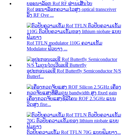
Rof ອະນາລັອກຄວາມໄວສູງ optical transceiver
ລິ້ງ RF Ove ...
Rof TFLN modulator 110G ຄວາມເຂັ້ມ
Modulator ຟິວບາງ ...
ອຸປະກອນເລເຊີ Rof Butterfly Semiconductor N/S
Butterf...
ເຄື່ອງກວດຈັບແສງຊິລິໂຄນ ROF 2.5GHz ແບນ
ວິດສູງ fixe...
ຕົວປັບຄວາມເຂັ້ມ Rof TFLN 70G ແບບຟິມບາງ...