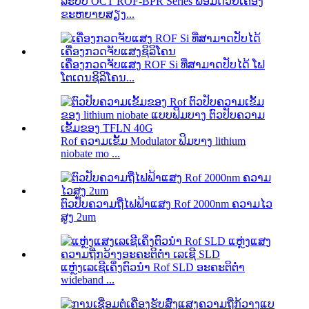
ລະບົບ OCT ROF-BPR Series ພ້ອມດ້ວຍເຄື່ອງ
ຂະຫຍາຍສຽງ...
ເຄື່ອງກວດຈັບແສງ ROF Si ທີ່ສາມາດປັບໄດ້ ໂຟ
ໂຕເດນຊິລິໂຄນ...
Rof ຄວາມເຂັ້ມ Modulator ຟິມບາງ lithium
niobate mo ...
ຕົວປັບຄວາມຖີ່ໄຟຟ້າແສງ Rof 2000nm ຄວາມໄວ
ສູງ 2um
ແຫຼ່ງເລເຊີເຄິ່ງຕົວນຳ Rof SLD ອະຄະຕິຕ່ຳ
wideband ...