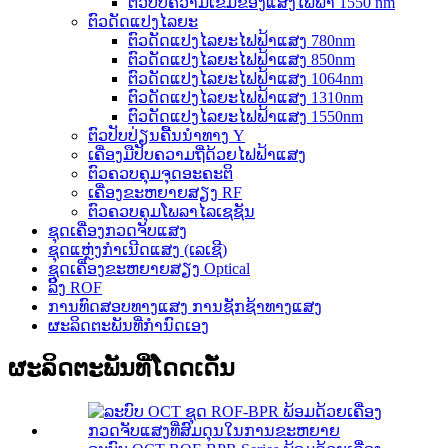
ຕົວປັບຄວາມເຂັ້ມຂອງແສງໄຟຟ້າ 1550 nm
ຕົວດັດແປງໄລຍະ
ຕົວດັດແປງໄລຍະໄຟຟ້າແສງ 780nm
ຕົວດັດແປງໄລຍະໄຟຟ້າແສງ 850nm
ຕົວດັດແປງໄລຍະໄຟຟ້າແສງ 1064nm
ຕົວດັດແປງໄລຍະໄຟຟ້າແສງ 1310nm
ຕົວດັດແປງໄລຍະໄຟຟ້າແສງ 1550nm
ຕົວປັບປ່ຽນຄື້ນນຳທາງ Y
ເຄື່ອງມືປັບຄວາມຖີ່ດ້ວຍໄຟຟ້າແສງ
ຕົວຄວບຄຸມຈຸດອະຄະຕິ
ເຄື່ອງຂະຫຍາຍສຽງ RF
ຕົວຄວບຄຸມໂພລາໄລເຊຊັນ
ຊຸດເຄື່ອງກວດຈັບແສງ
ຊຸດແຫຼ່ງກຳເນີດແສງ (ເລເຊີ)
ຊຸດເຄື່ອງຂະຫຍາຍສຽງ Optical
ລິ້ງ ROF
ການທົດສອບທາງແສງ ການຊັກຊ້າທາງແສງ
ຜະລິດຕະພັນທີ່ກຳນົດເອງ
ຜະລິດຕະພັນທີ່ໂດດເດັ່ນ