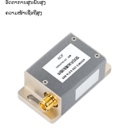
ອັດຕາການສູນພັນສູງ
ຄວາມໜ້າເຊື່ອຖືສູງ