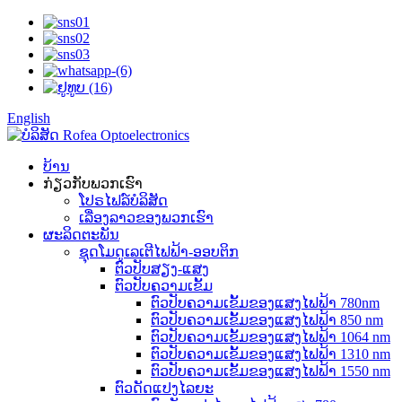
English
ບ້ານ
ກ່ຽວກັບພວກເຮົາ
ໂປຣໄຟລ໌ບໍລິສັດ
ເລື່ອງລາວຂອງພວກເຮົາ
ຜະລິດຕະພັນ
ຊຸດໂມດູເລເຕີໄຟຟ້າ-ອອບຕິກ
ຕົວປັບສຽງ-ແສງ
ຕົວປັບຄວາມເຂັ້ມ
ຕົວປັບຄວາມເຂັ້ມຂອງແສງໄຟຟ້າ 780nm
ຕົວປັບຄວາມເຂັ້ມຂອງແສງໄຟຟ້າ 850 nm
ຕົວປັບຄວາມເຂັ້ມຂອງແສງໄຟຟ້າ 1064 nm
ຕົວປັບຄວາມເຂັ້ມຂອງແສງໄຟຟ້າ 1310 nm
ຕົວປັບຄວາມເຂັ້ມຂອງແສງໄຟຟ້າ 1550 nm
ຕົວດັດແປງໄລຍະ