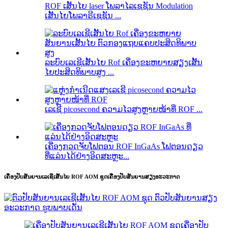
ROF ເສັ້ນໄຍ laser ໂພລາໄລເຊຊັນ Modulation
ເສັ້ນໄຍໂພລາຣີເຊຊັນ ...
ລະບົບເລເຊີເສັ້ນໄຍ Rof ເຄື່ອງຂະຫຍາຍສຽງເສັ້ນ
ໄຍປະສິດທິພາບສູງ ...
ເລເຊີ picosecond ຄວາມໄວສູງຫຼາຍໜ້າທີ່ ROF ...
ເຄື່ອງກວດຈັບໂຟຕອນ ROF InGaAs ໂຟຕອນດຽວ
ທີ່ແລ່ນໄດ້ຢ່າງອິດສະຫຼະ...
ເຄື່ອງປັບສັນຍານເລເຊີເສັ້ນໄຍ ROF AOM ຊຸດເຄື່ອງປັບສັນຍານສຽງອະວະກາດ