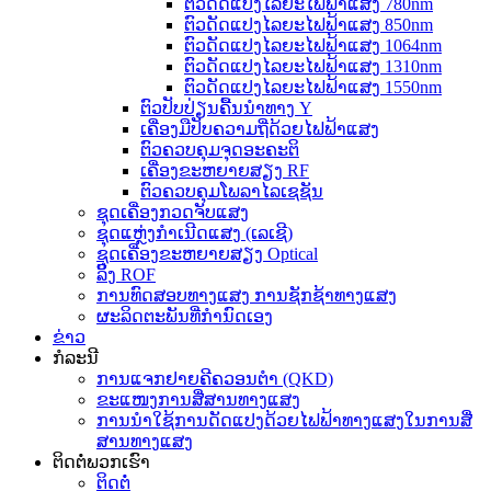
ຕົວດັດແປງໄລຍະໄຟຟ້າແສງ 780nm
ຕົວດັດແປງໄລຍະໄຟຟ້າແສງ 850nm
ຕົວດັດແປງໄລຍະໄຟຟ້າແສງ 1064nm
ຕົວດັດແປງໄລຍະໄຟຟ້າແສງ 1310nm
ຕົວດັດແປງໄລຍະໄຟຟ້າແສງ 1550nm
ຕົວປັບປ່ຽນຄື້ນນຳທາງ Y
ເຄື່ອງມືປັບຄວາມຖີ່ດ້ວຍໄຟຟ້າແສງ
ຕົວຄວບຄຸມຈຸດອະຄະຕິ
ເຄື່ອງຂະຫຍາຍສຽງ RF
ຕົວຄວບຄຸມໂພລາໄລເຊຊັນ
ຊຸດເຄື່ອງກວດຈັບແສງ
ຊຸດແຫຼ່ງກຳເນີດແສງ (ເລເຊີ)
ຊຸດເຄື່ອງຂະຫຍາຍສຽງ Optical
ລິ້ງ ROF
ການທົດສອບທາງແສງ ການຊັກຊ້າທາງແສງ
ຜະລິດຕະພັນທີ່ກຳນົດເອງ
ຂ່າວ
ກໍລະນີ
ການແຈກຢາຍຄີຄວອນຕຳ (QKD)
ຂະແໜງການສື່ສານທາງແສງ
ການນຳໃຊ້ການດັດແປງດ້ວຍໄຟຟ້າທາງແສງໃນການສື່
ສານທາງແສງ
ຕິດຕໍ່ພວກເຮົາ
ຕິດຕໍ່