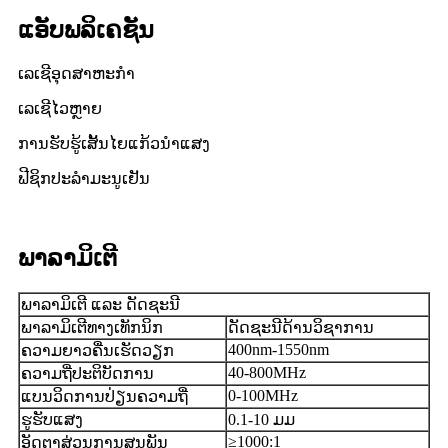
ແອັບພລິເຄຊັນ
ເລເຊີອຸດສາຫະກຳ
ເລເຊີໄວຫຼາຍ
ການຮັບຮູ້ເສັ້ນໄຍແກ້ວນຳແສງ
ຟີຊິກປະລໍາມະນູເຢັນ
ພາລາມິເຕີ
ພາລາມິເຕີ ແລະ ດັດຊະນີ
ພາລາມິເຕີທາງເທັກນິກ
ດັດຊະນີດ້ານວິຊາການ
400nm-1550nm
ຄວາມຍາວຄື່ນເຮັດວຽກ
40-800MHz
ຄວາມຖີ່ປະຕິບັດການ
0-100MHz
ແບນວິດການປ່ຽນຄວາມຖີ່
ຮູຮັບແສງ
0.1-10 ມມ
≥1000:1
ອັດຕາສ່ວນການສູນພັນ