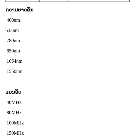
ຄວາມຍາວຄື່ນ
.
400
nm
633nm
.
780
nm
.
850
nm
.
1064
nm
.
1550
nm
ແບນວິດ
.
40MHz
.
80MHz
.
100MHz
.
150MHz