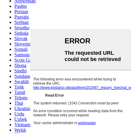
Norwegian
Pashto
Persian
Punjabi
Serbian
Sesotho
Sinhala
Slovak
Slovenian
Somali
Samoan
Scots Gaelic
Shona
Sindhi
Sundanese
Swahili
Tajik
Tamil
Telugu
Thai
Ukrainian
Urdu
Uzbek
Vietnamese
Welsh