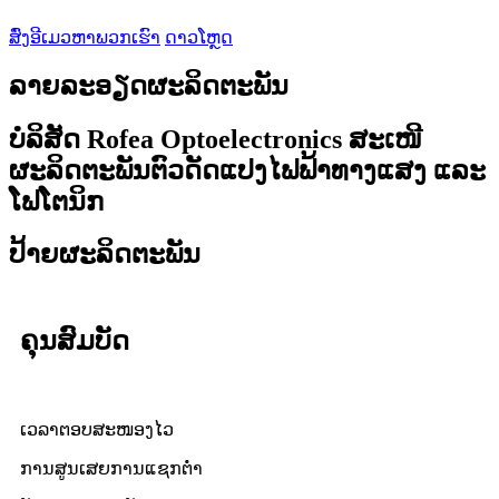
ສົ່ງອີເມວຫາພວກເຮົາ
ດາວໂຫຼດ
ລາຍລະອຽດຜະລິດຕະພັນ
ບໍລິສັດ Rofea Optoelectronics ສະເໜີ
ຜະລິດຕະພັນຕົວດັດແປງໄຟຟ້າທາງແສງ ແລະ
ໂຟໂຕນິກ
ປ້າຍຜະລິດຕະພັນ
ຄຸນສົມບັດ
ເວລາຕອບສະໜອງໄວ
ການສູນເສຍການແຊກຕໍ່າ