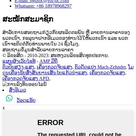
E-mail: bjrofoc@rof-oc.com
Whatsapp: +86 18978968297
ສະໝັກສະມາຊິກ
ສຳລັບການສອບຖາມກ່ຽວກັບຜະລິດຕະພັນ ຫຼື ລາຍການລາຄາຂອງ
ພວກເຮົາ, ກະລຸນາຝາກອີເມວຂອງທ່ານໄວ້ໃຫ້ພວກເຮົາ ແລະ ພວກ
ເຮົາຈະຕິດຕໍ່ກັບທ່ານພາຍໃນ 24 ຊົ່ວໂມງ.
ສອບຖາມຂໍ້ມູນສຳລັບລາຍການລາຄາ
© ລິຂະສິດ - 2010-2023: ສະຫງວນລິຂະສິດທຸກປະການ.
ແຜນຜັງເວັບໄຊທ໌
-
AMP ມືຖື
ຕົວປັບສຽງ-ແສງ
,
ເຄື່ອງກວດຈັບແສງ
,
ຕົວດັດແປງ Mach-Zehnder
,
ໂມ
ດູນເຄື່ອງຮັບສົ່ງສັນຍານເສັ້ນໄຍແກ້ວນຳແສງ
,
ເຄື່ອງກວດຈັບແສງ
,
ເຄື່ອງກວດຈັບແສງ APD
,
ສົ່ງອີເມວ
ວັອດແອັບ
x